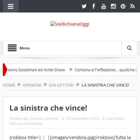
Menu
nny Goodman ed Artie Shaw
Cortona e l’inflazione… qualche decenni
ub Etruria. Una mostra a Palazzo Ferretti a Cortona e un libro
HOME
OPINIONI
DAI LETTORI
LA SINISTRA CHE VINCE!
La sinistra che vince!
Postato da:
Doriano Simeoni
il:
18 Novembre 2010
In:
Dai lettori
Nessun commento
{rokbox title=| :: |}images/vendola.jpg{/rokbox}Tutta la