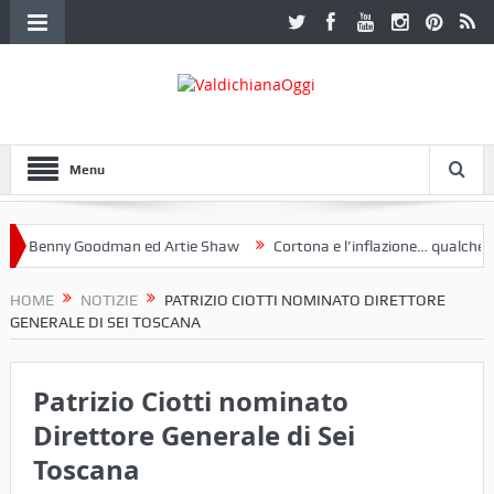
Menu
Benny Goodman ed Artie Shaw
Cortona e l’inflazione… qualche decen
club Etruria. Una mostra a Palazzo Ferretti a Cortona e un libro
HOME
NOTIZIE
PATRIZIO CIOTTI NOMINATO DIRETTORE
GENERALE DI SEI TOSCANA
Patrizio Ciotti nominato
Direttore Generale di Sei
Toscana