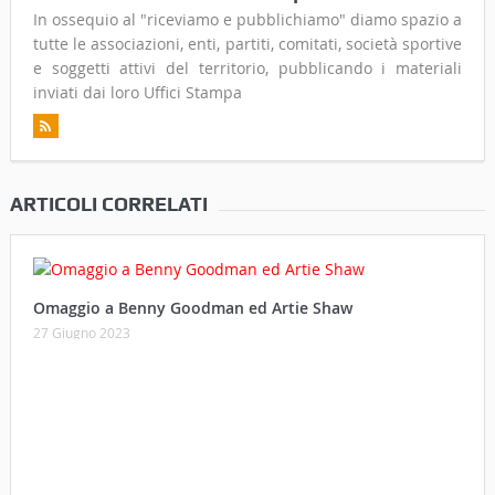
In ossequio al "riceviamo e pubblichiamo" diamo spazio a
tutte le associazioni, enti, partiti, comitati, società sportive
e soggetti attivi del territorio, pubblicando i materiali
inviati dai loro Uffici Stampa
ARTICOLI CORRELATI
Omaggio a Benny Goodman ed Artie Shaw
27 Giugno 2023
Cortona e l’inflazione… qualche decennio fa (“Anche oggi
broccoletti e patate”)
13 Maggio 2023