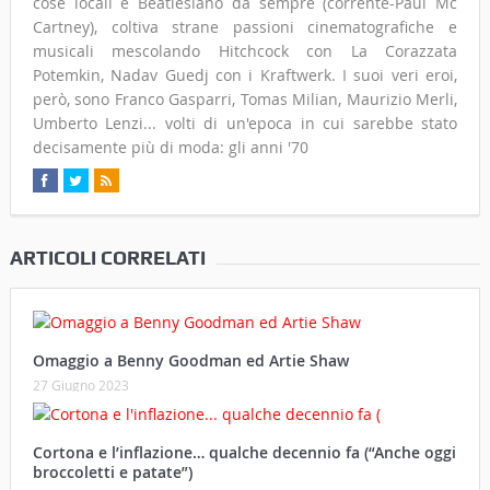
cose locali è Beatlesiano da sempre (corrente-Paul Mc
Cartney), coltiva strane passioni cinematografiche e
musicali mescolando Hitchcock con La Corazzata
Potemkin, Nadav Guedj con i Kraftwerk. I suoi veri eroi,
però, sono Franco Gasparri, Tomas Milian, Maurizio Merli,
Umberto Lenzi... volti di un'epoca in cui sarebbe stato
decisamente più di moda: gli anni '70
ARTICOLI CORRELATI
Omaggio a Benny Goodman ed Artie Shaw
27 Giugno 2023
Cortona e l’inflazione… qualche decennio fa (“Anche oggi
broccoletti e patate”)