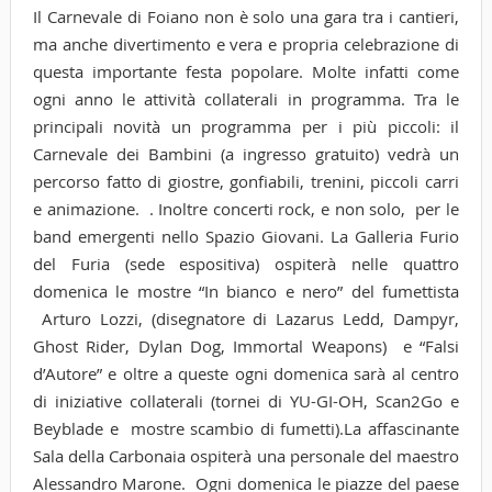
Il Carnevale di Foiano non è solo una gara tra i cantieri,
ma anche divertimento e vera e propria celebrazione di
questa importante festa popolare. Molte infatti come
ogni anno le attività collaterali in programma. Tra le
principali novità un programma per i più piccoli: il
Carnevale dei Bambini (a ingresso gratuito) vedrà un
percorso fatto di giostre, gonfiabili, trenini, piccoli carri
e animazione. . Inoltre concerti rock, e non solo, per le
band emergenti nello Spazio Giovani. La Galleria Furio
del Furia (sede espositiva) ospiterà nelle quattro
domenica le mostre “In bianco e nero” del fumettista
Arturo Lozzi, (disegnatore di Lazarus Ledd, Dampyr,
Ghost Rider, Dylan Dog, Immortal Weapons) e “Falsi
d’Autore” e oltre a queste ogni domenica sarà al centro
di iniziative collaterali (tornei di YU-GI-OH, Scan2Go e
Beyblade e mostre scambio di fumetti).La affascinante
Sala della Carbonaia ospiterà una personale del maestro
Alessandro Marone. Ogni domenica le piazze del paese