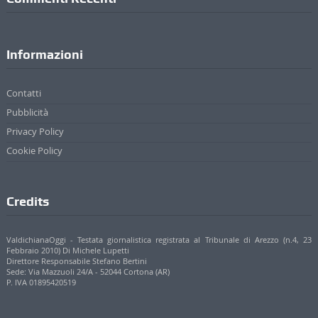
Contatti
Pubblicità
Privacy Policy
Cookie Policy
Credits
ValdichianaOggi - Testata giornalistica registrata al Tribunale di Arezzo (n.4, 23
Febbraio 2010) Di Michele Lupetti
Direttore Responsabile Stefano Bertini
Sede: Via Mazzuoli 24/A - 52044 Cortona (AR)
P. IVA 01895420519
© 2017 - 2022 Valdichianaoggi.it. Tutti i diritti riservati. | Credits
Appare