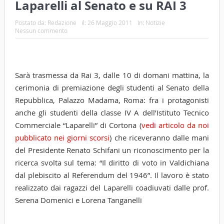
Laparelli al Senato e su RAI 3
Postato da:
Redazione
il:
26 Maggio 2011
In:
Notizie
Nessun commento
Sarà trasmessa da Rai 3, dalle 10 di domani mattina, la
cerimonia di premiazione degli studenti al Senato della
Repubblica, Palazzo Madama, Roma: fra i protagonisti
anche gli studenti della classe IV A dell’Istituto Tecnico
Commerciale “Laparelli” di Cortona (
vedi articolo da noi
pubblicato nei giorni scorsi
) che riceveranno dalle mani
del Presidente Renato Schifani un riconoscimento per la
ricerca svolta sul tema: “Il diritto di voto in Valdichiana
dal plebiscito al Referendum del 1946”. Il lavoro è stato
realizzato dai ragazzi del Laparelli coadiuvati dalle prof.
Serena Domenici e Lorena Tanganelli
Tags