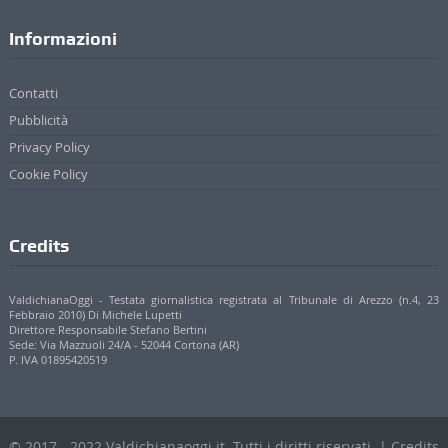
Informazioni
Contatti
Pubblicità
Privacy Policy
Cookie Policy
Credits
ValdichianaOggi - Testata giornalistica registrata al Tribunale di Arezzo (n.4, 23
Febbraio 2010) Di Michele Lupetti
Direttore Responsabile Stefano Bertini
Sede: Via Mazzuoli 24/A - 52044 Cortona (AR)
P. IVA 01895420519
© 2017 - 2022 Valdichianaoggi.it. Tutti i diritti riservati. | Credits