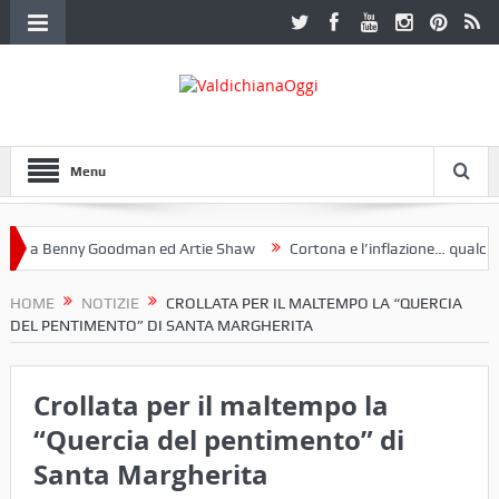
Menu
a Benny Goodman ed Artie Shaw
Cortona e l’inflazione… qualche de
otoclub Etruria. Una mostra a Palazzo Ferretti a Cortona e un libro
HOME
NOTIZIE
CROLLATA PER IL MALTEMPO LA “QUERCIA
DEL PENTIMENTO” DI SANTA MARGHERITA
Crollata per il maltempo la
“Quercia del pentimento” di
Santa Margherita