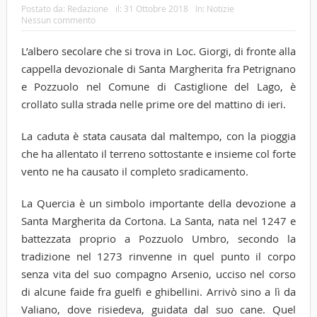
Postato da:
Redazione
il:
31 Ottobre 2018
In:
Notizie
Nessun commento
L’albero secolare che si trova in Loc. Giorgi, di fronte alla
cappella devozionale di Santa Margherita fra Petrignano
e Pozzuolo nel Comune di Castiglione del Lago, è
crollato sulla strada nelle prime ore del mattino di ieri.
La caduta è stata causata dal maltempo, con la pioggia
che ha allentato il terreno sottostante e insieme col forte
vento ne ha causato il completo sradicamento.
La Quercia è un simbolo importante della devozione a
Santa Margherita da Cortona. La Santa, nata nel 1247 e
battezzata proprio a Pozzuolo Umbro, secondo la
tradizione nel 1273 rinvenne in quel punto il corpo
senza vita del suo compagno Arsenio, ucciso nel corso
di alcune faide fra guelfi e ghibellini. Arrivò sino a lì da
Valiano, dove risiedeva, guidata dal suo cane. Quel