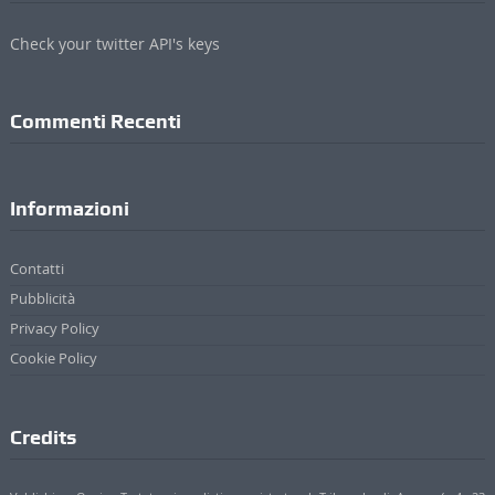
Contatti
Pubblicità
Privacy Policy
Cookie Policy
Credits
ValdichianaOggi - Testata giornalistica registrata al Tribunale di Arezzo (n.4, 23
Febbraio 2010) Di Michele Lupetti
Direttore Responsabile Stefano Bertini
Sede: Via Mazzuoli 24/A - 52044 Cortona (AR)
P. IVA 01895420519
© 2017 - 2022 Valdichianaoggi.it. Tutti i diritti riservati. | Credits
Appare