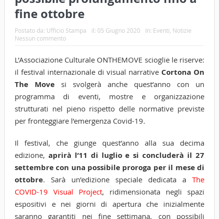
fine ottobre
Postato da:
Ufficio Stampa
il:
05 Giugno 2020
In:
Eventi
,
Notizie
Nessun commento
L’Associazione Culturale ONTHEMOVE scioglie le riserve:
il festival internazionale di visual narrative
Cortona On
The Move
si svolgerà anche quest’anno con un
programma di eventi, mostre e organizzazione
strutturati nel pieno rispetto delle normative previste
per fronteggiare l’emergenza Covid-19.
Il festival, che giunge quest’anno alla sua decima
edizione,
aprirà l’11 di luglio e si concluderà il 27
settembre con una possibile proroga per il mese di
ottobre
. Sarà un’edizione speciale dedicata a
The
COVID-19 Visual Project
, ridimensionata negli spazi
espositivi e nei giorni di apertura che inizialmente
saranno garantiti nei fine settimana, con possibili