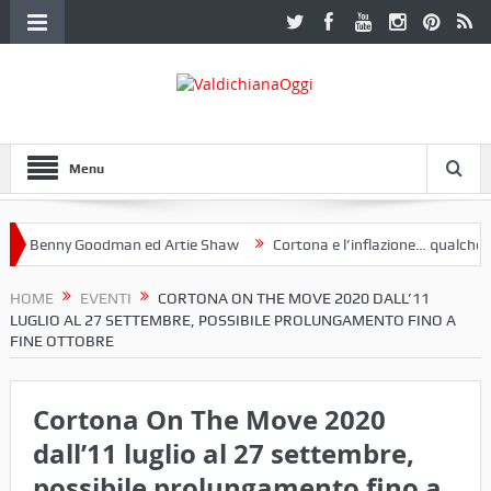
Menu
 Benny Goodman ed Artie Shaw
Cortona e l’inflazione… qualche dece
oclub Etruria. Una mostra a Palazzo Ferretti a Cortona e un libro
HOME
EVENTI
CORTONA ON THE MOVE 2020 DALL’11
LUGLIO AL 27 SETTEMBRE, POSSIBILE PROLUNGAMENTO FINO A
FINE OTTOBRE
Cortona On The Move 2020
dall’11 luglio al 27 settembre,
possibile prolungamento fino a