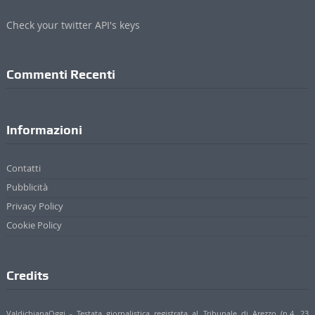
Check your twitter API's keys
Commenti Recenti
Informazioni
Contatti
Pubblicità
Privacy Policy
Cookie Policy
Credits
ValdichianaOggi - Testata giornalistica registrata al Tribunale di Arezzo (n.4, 23