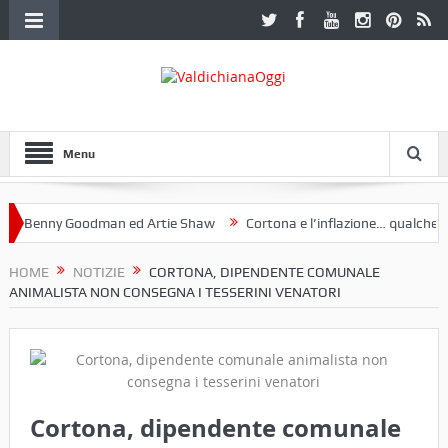
Menu
Benny Goodman ed Artie Shaw
Cortona e l’inflazione… qualche dece
club Etruria. Una mostra a Palazzo Ferretti a Cortona e un libro
HOME
NOTIZIE
CORTONA, DIPENDENTE COMUNALE
ANIMALISTA NON CONSEGNA I TESSERINI VENATORI
Cortona, dipendente comunale