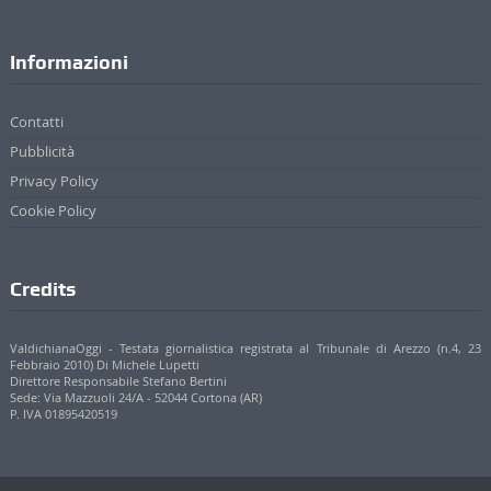
Contatti
Pubblicità
Privacy Policy
Cookie Policy
Credits
ValdichianaOggi - Testata giornalistica registrata al Tribunale di Arezzo (n.4, 23
Febbraio 2010) Di Michele Lupetti
Direttore Responsabile Stefano Bertini
Sede: Via Mazzuoli 24/A - 52044 Cortona (AR)
P. IVA 01895420519
© 2017 - 2022 Valdichianaoggi.it. Tutti i diritti riservati. | Credits
Appare