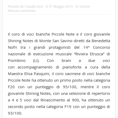
Postato da:
Claudio Zeni
il:
01 Maggio 2013
In:
Notizie
Nessun commento
Il coro di voci bianche Piccole Note e il coro giovanile
Shining Notes di Monte San Savino diretti da Benedetta
Nofri tra i grandi protagonisti del 14° Concorso
nazionale di esecuzione musicale “Riviera Etrusca” di
Piombino (LI). Con brani a due voci
con accompagnamento di pianoforte a cura della
Maestra Elisa Pasquini, il coro savinese di voci bianche
Piccole Note ha ottenuto un primo posto nella categoria
F20 con un punteggio di 95/100, mentre il coro
giovanile Shining Notes, con una selezione di repertorio
a 4 e 5 voci dal Rinascimento al 900, ha ottenuto un
secondo posto nella categoria F19 con un punteggio di
93/100.