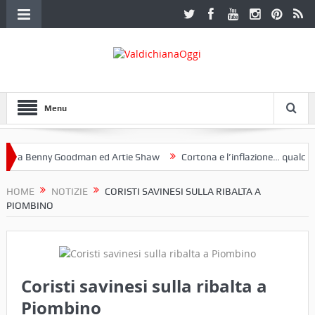
Menu
a Benny Goodman ed Artie Shaw
Cortona e l’inflazione… qualche de
toclub Etruria. Una mostra a Palazzo Ferretti a Cortona e un libro
HOME
NOTIZIE
CORISTI SAVINESI SULLA RIBALTA A
PIOMBINO
Coristi savinesi sulla ribalta a
Piombino