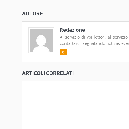
AUTORE
Redazione
Al servizio di voi lettori, al serviz
contattarci, segnalando notizie, even
ARTICOLI CORRELATI
Omaggio a Benny
Cortona e l’inflazio
Goodman ed Artie Shaw
qualche decennio fa
(“Anche oggi broccol
27 Giugno 2023
patate”)
13 Maggio 2023