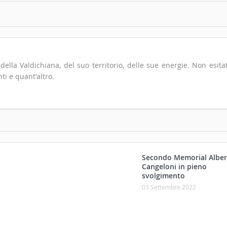
io della Valdichiana, del suo territorio, delle sue energie. Non esita
ti e quant'altro.
Secondo Memorial Alber
Cangeloni in pieno
svolgimento
ne…
03 Settembre 2022
etti e
La Lunetta di Lorenzo
Berrettini lascia il