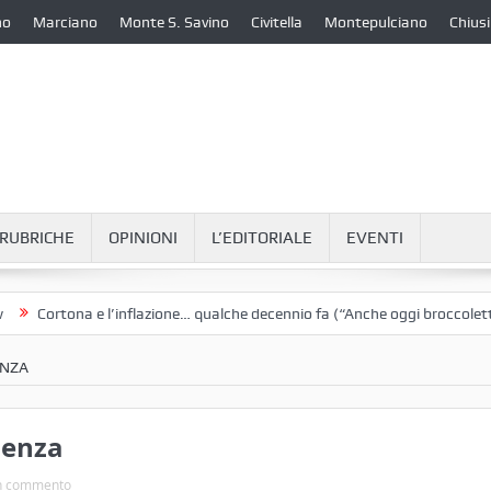
no
Marciano
Monte S. Savino
Civitella
Montepulciano
Chiusi
RUBRICHE
OPINIONI
L’EDITORIALE
EVENTI
ortona e l’inflazione… qualche decennio fa (“Anche oggi broccoletti e pat
ENZA
uenza
n commento