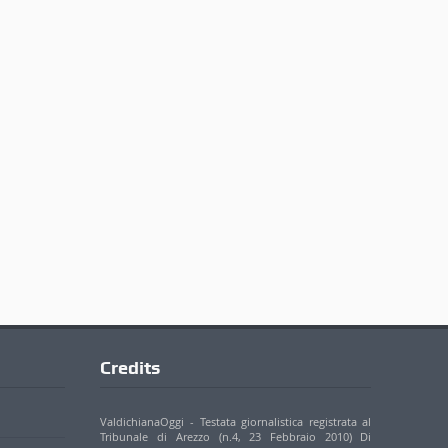
Credits
ValdichianaOggi - Testata giornalistica registrata al
Tribunale di Arezzo (n.4, 23 Febbraio 2010) Di
Michele Lupetti
Direttore Responsabile Stefano Bertini
Sede: Via Mazzuoli 24/A - 52044 Cortona (AR)
P. IVA 01895420519