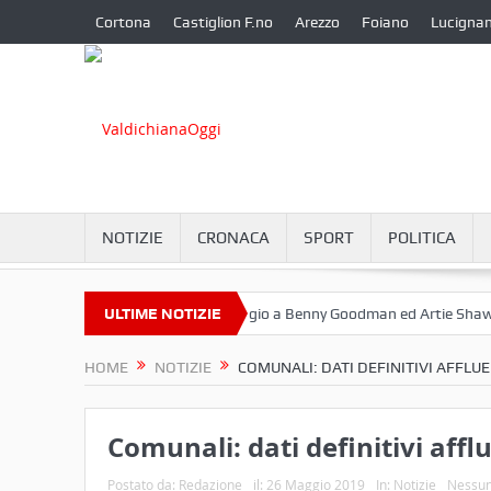
Cortona
Castiglion F.no
Arezzo
Foiano
Lucigna
NOTIZIE
CRONACA
SPORT
POLITICA
ttembre a Camucia?
ULTIME NOTIZIE
Omaggio a Benny Goodman ed Artie Shaw
C
HOME
NOTIZIE
COMUNALI: DATI DEFINITIVI AFFLU
Comunali: dati definitivi affl
Postato da:
Redazione
il:
26 Maggio 2019
In:
Notizie
Nessu