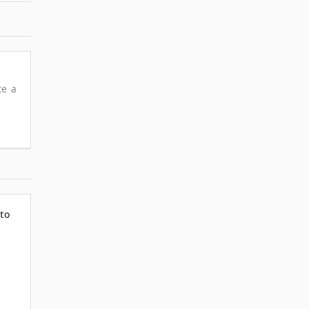
te a
to