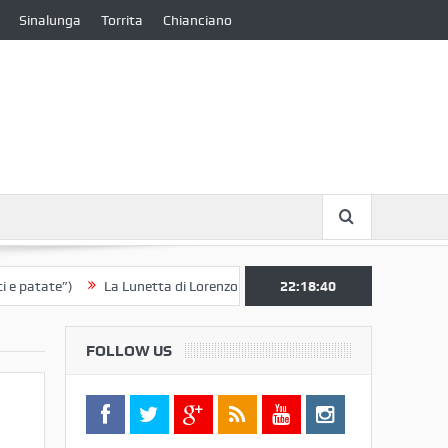
Sinalunga
Torrita
Chianciano
ate”)
La Lunetta di Lorenzo Berrettini lascia il Convento di S. Chiara 
22:18:41
FOLLOW US