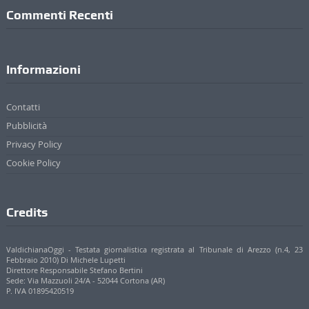
Credits
ValdichianaOggi - Testata giornalistica registrata al Tribunale di Arezzo (n.4, 23
Febbraio 2010) Di Michele Lupetti
Direttore Responsabile Stefano Bertini
Sede: Via Mazzuoli 24/A - 52044 Cortona (AR)
P. IVA 01895420519
© 2017 - 2022 Valdichianaoggi.it. Tutti i diritti riservati. | Credits
Appare