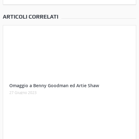
ARTICOLI CORRELATI
Omaggio a Benny Goodman ed Artie Shaw
27 Giugno 2023
Cortona e l’inflazione… qualche decennio fa (“Anche oggi
broccoletti e patate”)
13 Maggio 2023