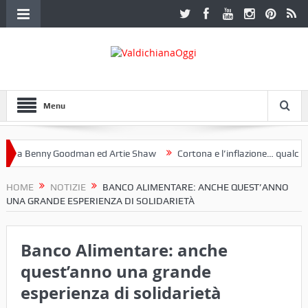
Menu
a Benny Goodman ed Artie Shaw
Cortona e l’inflazione… qualche de
otoclub Etruria. Una mostra a Palazzo Ferretti a Cortona e un libro
HOME
NOTIZIE
BANCO ALIMENTARE: ANCHE QUEST’ANNO
UNA GRANDE ESPERIENZA DI SOLIDARIETÀ
Banco Alimentare: anche
quest’anno una grande
esperienza di solidarietà