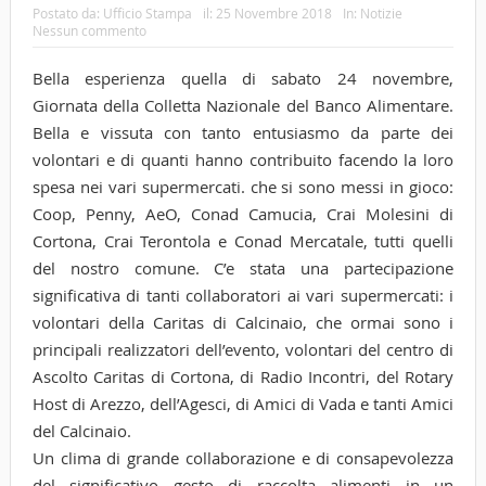
Postato da:
Ufficio Stampa
il:
25 Novembre 2018
In:
Notizie
Nessun commento
Bella esperienza quella di sabato 24 novembre,
Giornata della Colletta Nazionale del Banco Alimentare.
Bella e vissuta con tanto entusiasmo da parte dei
volontari e di quanti hanno contribuito facendo la loro
spesa nei vari supermercati. che si sono messi in gioco:
Coop, Penny, AeO, Conad Camucia, Crai Molesini di
Cortona, Crai Terontola e Conad Mercatale, tutti quelli
del nostro comune. C’e stata una partecipazione
significativa di tanti collaboratori ai vari supermercati: i
volontari della Caritas di Calcinaio, che ormai sono i
principali realizzatori dell’evento, volontari del centro di
Ascolto Caritas di Cortona, di Radio Incontri, del Rotary
Host di Arezzo, dell’Agesci, di Amici di Vada e tanti Amici
del Calcinaio.
Un clima di grande collaborazione e di consapevolezza
del significativo gesto di raccolta alimenti in un