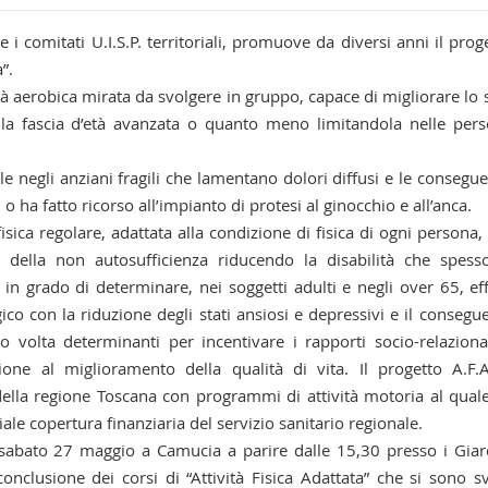
i comitati U.I.S.P. territoriali, promuove da diversi anni il prog
”.
ità aerobica mirata da svolgere in gruppo, capace di migliorare lo s
ella fascia d’età avanzata o quanto meno limitandola nelle per
tile negli anziani fragili che lamentano dolori diffusi e le consegu
 o ha fatto ricorso all’impianto di protesi al ginocchio e all’anca.
isica regolare, adattata alla condizione di fisica di ogni persona, 
della non autosufficienza riducendo la disabilità che spess
 in grado di determinare, nei soggetti adulti e negli over 65, eff
ico con la riduzione degli stati ansiosi e depressivi e il consegu
 volta determinanti per incentivare i rapporti socio-relaziona
one al miglioramento della qualità di vita. Il progetto A.F.
della regione Toscana con programmi di attività motoria al quale
le copertura finanziaria del servizio sanitario regionale.
sabato 27 maggio a Camucia a parire dalle 15,30 presso i Giar
onclusione dei corsi di “Attività Fisica Adattata” che si sono sv