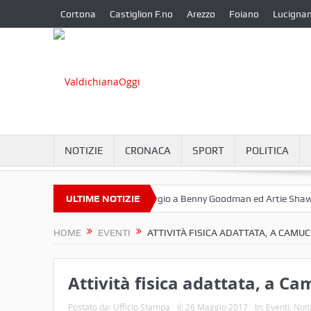
Cortona
Castiglion F.no
Arezzo
Foiano
Lucigna
NOTIZIE
CRONACA
SPORT
POLITICA
ttembre a Camucia?
ULTIME NOTIZIE
Omaggio a Benny Goodman ed Artie Shaw
C
HOME
EVENTI
ATTIVITÀ FISICA ADATTATA, A CAMU
Attività fisica adattata, a C
Postato da:
Ufficio Stampa
il:
26 Maggio 2017
In:
Eventi
,
Noti