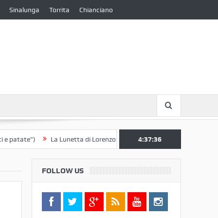
Sinalunga
Torrita
Chianciano
tate”)
La Lunetta di Lorenzo Berrettini lascia il Convento di S. Chiara
4:37:37
FOLLOW US