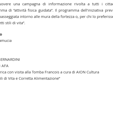
vere una campagna di informazione rivolta a tutti i citta
ma di “attività fisica guidata”. Il programma dell’iniziativa pre
passeggiata intorno alle mura della fortezza o, per chi lo preferisse
 stili di vita”.
o
Camucia
 BERNARDINI
i AFA
rica con visita alla Tomba Francois a cura di AION Cultura
li di Vita e Corretta Alimentazione”