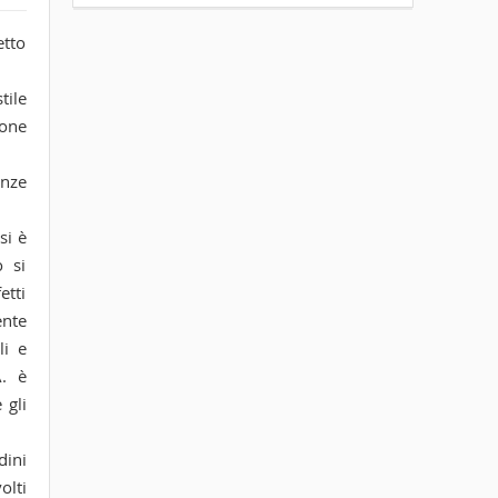
etto
tile
sone
enze
si è
o si
etti
ente
li e
A. è
 gli
dini
olti