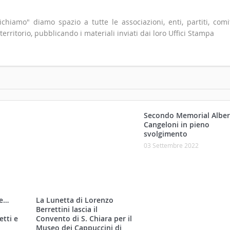
hiamo" diamo spazio a tutte le associazioni, enti, partiti, comit
 territorio, pubblicando i materiali inviati dai loro Uffici Stampa
Secondo Memorial Alber
Cangeloni in pieno
svolgimento
ne…
03 Settembre 2022
etti e
La Lunetta di Lorenzo
Berrettini lascia il
Convento di S. Chiara per il
Museo dei Cappuccini di
Milano
21 Ottobre 2022