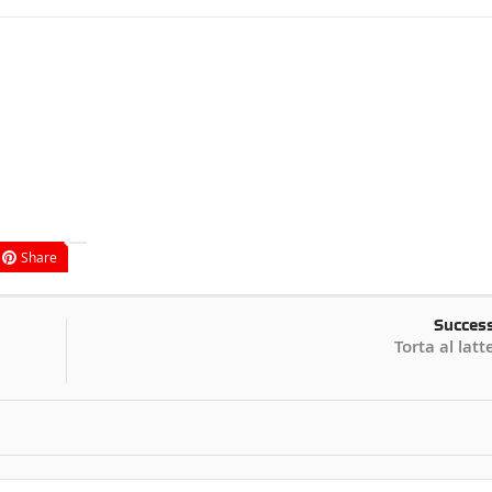
Share
Succes
Torta al latt