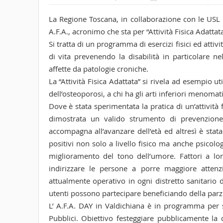
La Regione Toscana, in collaborazione con le USL e 
A.F.A., acronimo che sta per “Attività Fisica Adattata
Si tratta di un programma di esercizi fisici ed attiv
di vita prevenendo la disabilità in particolare n
affette da patologie croniche.
La “Attività Fisica Adattata” si rivela ad esempio u
dell’osteoporosi, a chi ha gli arti inferiori menomati
Dove è stata sperimentata la pratica di un’attività f
dimostrata un valido strumento di prevenzione 
accompagna all’avanzare dell’età ed altresì è stata
positivi non solo a livello fisico ma anche psicolog
miglioramento del tono dell’umore. Fattori a loro
indirizzare le persone a porre maggiore attenzi
attualmente operativo in ogni distretto sanitario 
utenti possono partecipare beneficiando della parzia
L’ A.F.A. DAY in Valdichiana è in programma per 
Pubblici. Obiettivo festeggiare pubblicamente la c