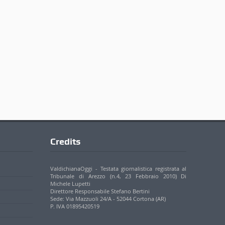
Credits
ValdichianaOggi - Testata giornalistica registrata al
Tribunale di Arezzo (n.4, 23 Febbraio 2010) Di
Michele Lupetti
Direttore Responsabile Stefano Bertini
Sede: Via Mazzuoli 24/A - 52044 Cortona (AR)
P. IVA 01895420519