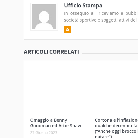
Ufficio Stampa
In ossequio al "riceviamo e pubblic
società sportive e soggetti attivi del
ARTICOLI CORRELATI
Omaggio a Benny
Cortona e l’inflazio
Goodman ed Artie Shaw
qualche decennio fa
(“Anche oggi broccol
27 Giugno 2023
patate”)
13 Maggio 2023