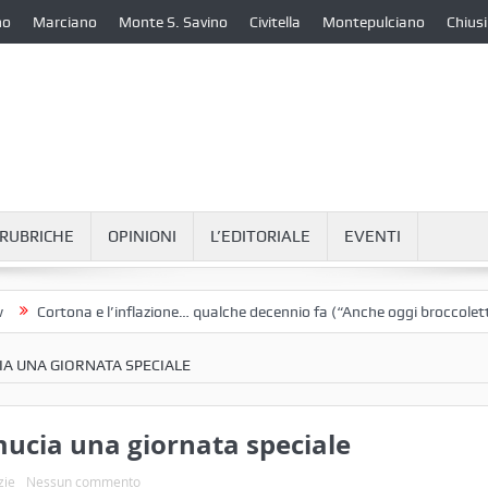
no
Marciano
Monte S. Savino
Civitella
Montepulciano
Chiusi
RUBRICHE
OPINIONI
L’EDITORIALE
EVENTI
ortona e l’inflazione… qualche decennio fa (“Anche oggi broccoletti e pa
CIA UNA GIORNATA SPECIALE
amucia una giornata speciale
zie
Nessun commento