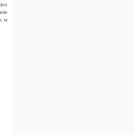
dini
vede
, la
Tags:
cortona
eventi