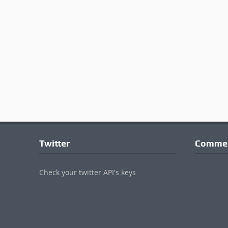
Twitter
Commen
Check your twitter API's keys
© 2017 - 2022 Valdichianaoggi.it. Tutti i diritti riservati