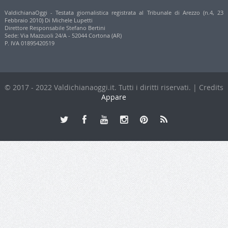
ValdichianaOggi - Testata giornalistica registrata al Tribunale di Arezzo (n.4, 23
Febbraio 2010) Di Michele Lupetti
Direttore Responsabile Stefano Bertini
Sede: Via Mazzuoli 24/A - 52044 Cortona (AR)
P. IVA 01895420519
© 2017 - 2022 Valdichianaoggi.it. Tutti i diritti riservati. | Credits
Appare