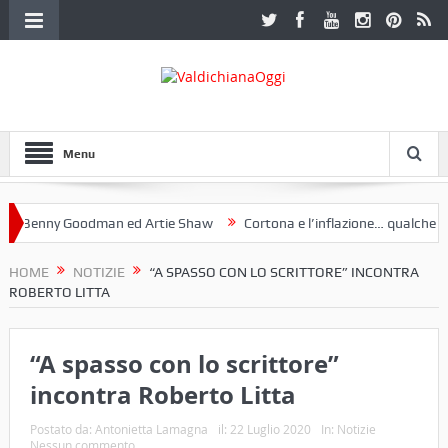
Menu
enny Goodman ed Artie Shaw
Cortona e l’inflazione… qualche decenn
lub Etruria. Una mostra a Palazzo Ferretti a Cortona e un libro
HOME
NOTIZIE
“A SPASSO CON LO SCRITTORE” INCONTRA
ROBERTO LITTA
“A spasso con lo scrittore”
incontra Roberto Litta
Postato da:
Antonietta Lamagna
il:
22 Luglio 2020
In:
Notizie
Nessun commento