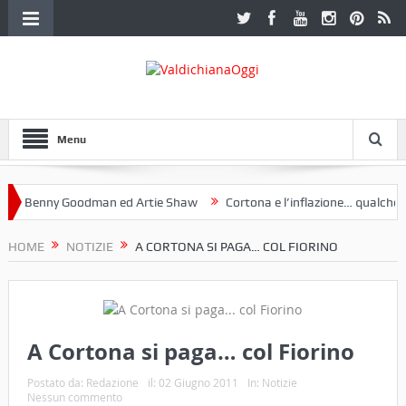
Menu
 Benny Goodman ed Artie Shaw
Cortona e l’inflazione… qualche dece
oclub Etruria. Una mostra a Palazzo Ferretti a Cortona e un libro
HOME
NOTIZIE
A CORTONA SI PAGA… COL FIORINO
A Cortona si paga… col Fiorino
Postato da:
Redazione
il:
02 Giugno 2011
In:
Notizie
Nessun commento