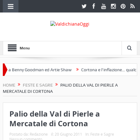
Menu
 a Benny Goodman ed Artie Shaw
Cortona e l’inflazione… qualche de
otoclub Etruria. Una mostra a Palazzo Ferretti a Cortona e un libro
HOME
FESTE E SAGRE
PALIO DELLA VAL DI PIERLE A
MERCATALE DI CORTONA
Palio della Val di Pierle a
Mercatale di Cortona
Postato da:
Redazione
il:
20 Giugno 2011
In:
Feste e Sagre
Nessun commento