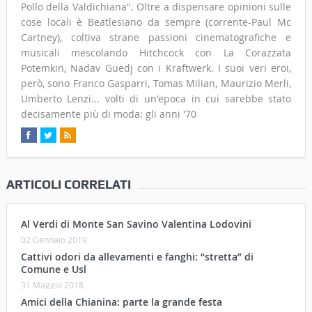
Pollo della Valdichiana". Oltre a dispensare opinioni sulle
cose locali è Beatlesiano da sempre (corrente-Paul Mc
Cartney), coltiva strane passioni cinematografiche e
musicali mescolando Hitchcock con La Corazzata
Potemkin, Nadav Guedj con i Kraftwerk. I suoi veri eroi,
però, sono Franco Gasparri, Tomas Milian, Maurizio Merli,
Umberto Lenzi... volti di un'epoca in cui sarebbe stato
decisamente più di moda: gli anni '70
ARTICOLI CORRELATI
Al Verdi di Monte San Savino Valentina Lodovini
02 Gennaio 2019
Cattivi odori da allevamenti e fanghi: “stretta” di
Comune e Usl
31 Maggio 2018
Amici della Chianina: parte la grande festa