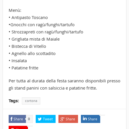
Menù:
• Antipasto Toscano
•Gnocchi con ragù/funghi/tartufo
• Strozzapreti con ragù/funghi/tartufo
• Grigliata mista di Maiale
• Bistecca di Vitello
• Agnello allo scottadito
• Insalata
• Patatine fritte
Per tutta al durata della festa saranno disponibili presso
gli stand panini con salsiccia e patatine fritte.
Tags:
cortona
Share
Tweet
Share
Share
0