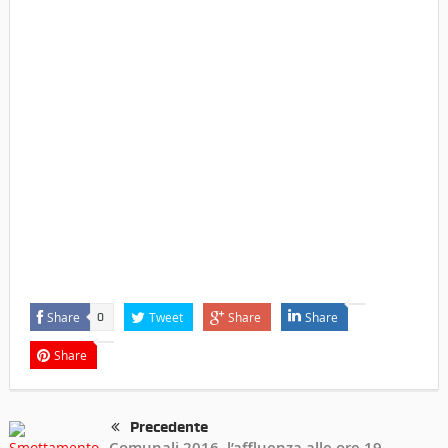
Share
Tweet
Share
Share
0
Share
Precedente
Comunali 2016, l’affluenza alle ore 19