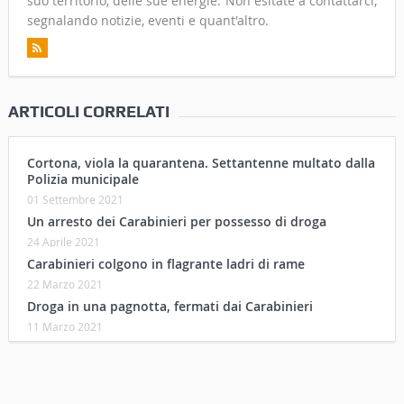
suo territorio, delle sue energie. Non esitate a contattarci,
segnalando notizie, eventi e quant'altro.
ARTICOLI CORRELATI
Cortona, viola la quarantena. Settantenne multato dalla
Polizia municipale
01 Settembre 2021
Un arresto dei Carabinieri per possesso di droga
24 Aprile 2021
Carabinieri colgono in flagrante ladri di rame
22 Marzo 2021
Droga in una pagnotta, fermati dai Carabinieri
11 Marzo 2021