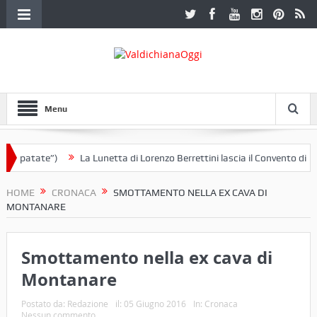
Menu
 e patate”)
La Lunetta di Lorenzo Berrettini lascia il Convento di S. C
HOME
CRONACA
SMOTTAMENTO NELLA EX CAVA DI
MONTANARE
Smottamento nella ex cava di
Montanare
Postato da:
Redazione
il:
05 Giugno 2016
In:
Cronaca
Nessun commento