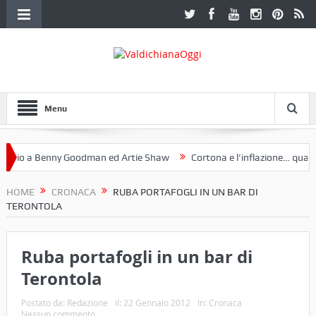
Menu
io a Benny Goodman ed Artie Shaw
Cortona e l’inflazione… qualche
l Fotoclub Etruria. Una mostra a Palazzo Ferretti a Cortona e un libro
HOME
CRONACA
RUBA PORTAFOGLI IN UN BAR DI
TERONTOLA
Ruba portafogli in un bar di
Terontola
Postato da:
Redazione
il:
22 Gennaio 2012
In:
Cronaca
Nessun commento