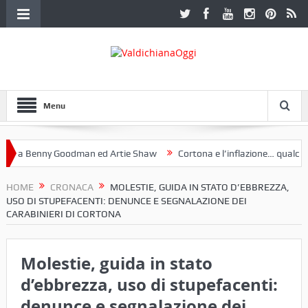
Menu
a Benny Goodman ed Artie Shaw
Cortona e l’inflazione… qualche de
otoclub Etruria. Una mostra a Palazzo Ferretti a Cortona e un libro
HOME
CRONACA
MOLESTIE, GUIDA IN STATO D’EBBREZZA,
USO DI STUPEFACENTI: DENUNCE E SEGNALAZIONE DEI
CARABINIERI DI CORTONA
Molestie, guida in stato
d’ebbrezza, uso di stupefacenti:
denunce e segnalazione dei