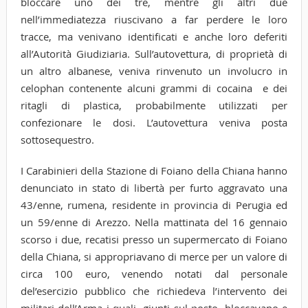
bloccare uno dei tre, mentre gli altri due
nell’immediatezza riuscivano a far perdere le loro
tracce, ma venivano identificati e anche loro deferiti
all’Autorità Giudiziaria. Sull’autovettura, di proprietà di
un altro albanese, veniva rinvenuto un involucro in
celophan contenente alcuni grammi di cocaina e dei
ritagli di plastica, probabilmente utilizzati per
confezionare le dosi. L’autovettura veniva posta
sottosequestro.
I Carabinieri della Stazione di Foiano della Chiana hanno
denunciato in stato di libertà per furto aggravato una
43/enne, rumena, residente in provincia di Perugia ed
un 59/enne di Arezzo. Nella mattinata del 16 gennaio
scorso i due, recatisi presso un supermercato di Foiano
della Chiana, si appropriavano di merce per un valore di
circa 100 euro, venendo notati dal personale
del’esercizio pubblico che richiedeva l’intervento dei
militari dell’Arma i quali, giunti sul posto, bloccavano e