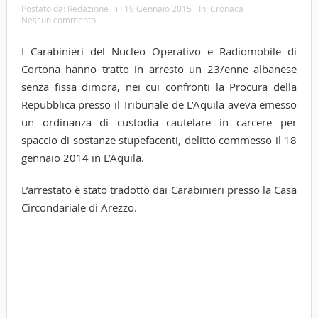
Postato da:
Redazione
il:
19 Gennaio 2015
In:
Cronaca
Nessun commento
I Carabinieri del Nucleo Operativo e Radiomobile di
Cortona hanno tratto in arresto un 23/enne albanese
senza fissa dimora, nei cui confronti la Procura della
Repubblica presso il Tribunale de L’Aquila aveva emesso
un ordinanza di custodia cautelare in carcere per
spaccio di sostanze stupefacenti, delitto commesso il 18
gennaio 2014 in L’Aquila.
L’arrestato è stato tradotto dai Carabinieri presso la Casa
Circondariale di Arezzo.