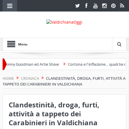
Menu
nny Goodman ed Artie Shaw
Cortona e l’inflazione… qualche decenni
ub Etruria. Una mostra a Palazzo Ferretti a Cortona e un libro
HOME
CRONACA
CLANDESTINITÀ, DROGA, FURTI, ATTIVITÀ A
TAPPETO DEI CARABINIERI IN VALDICHIANA
Clandestinità, droga, furti,
attività a tappeto dei
Carabinieri in Valdichiana