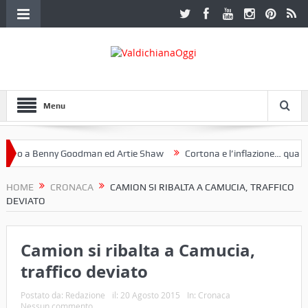
Menu
o a Benny Goodman ed Artie Shaw
Cortona e l’inflazione… qualche 
 Fotoclub Etruria. Una mostra a Palazzo Ferretti a Cortona e un libro
HOME
CRONACA
CAMION SI RIBALTA A CAMUCIA, TRAFFICO
DEVIATO
Camion si ribalta a Camucia,
traffico deviato
Postato da:
Redazione
il:
20 Agosto 2015
In:
Cronaca
Nessun commento