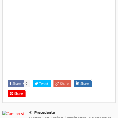
Share
Tweet
Share
Share
0
Share
Precedente
Monte San Savino, imminente la riapertura