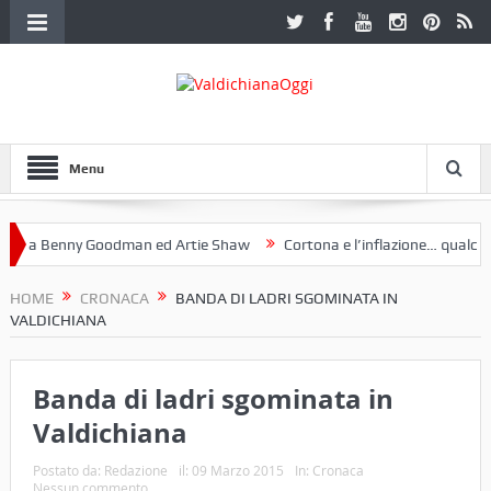
Menu
 a Benny Goodman ed Artie Shaw
Cortona e l’inflazione… qualche de
otoclub Etruria. Una mostra a Palazzo Ferretti a Cortona e un libro
HOME
CRONACA
BANDA DI LADRI SGOMINATA IN
VALDICHIANA
Banda di ladri sgominata in
Valdichiana
Postato da:
Redazione
il:
09 Marzo 2015
In:
Cronaca
Nessun commento