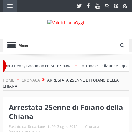
Menu
o a Benny Goodman ed Artie Shaw
Cortona e l’inflazione… qualche 
 Fotoclub Etruria. Una mostra a Palazzo Ferretti a Cortona e un libro
HOME
CRONACA
ARRESTATA 25ENNE DI FOIANO DELLA
CHIANA
Arrestata 25enne di Foiano della
Chiana
Postato da:
Redazione
il:
09 Giugno 2015
In:
Cronaca
Nessun commento