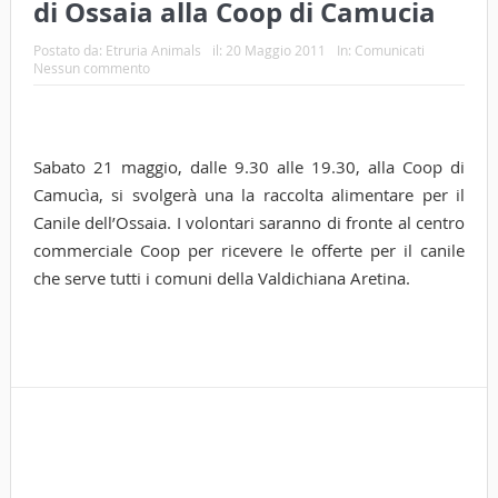
di Ossaia alla Coop di Camucia
Postato da:
Etruria Animals
il:
20 Maggio 2011
In:
Comunicati
Nessun commento
Sabato 21 maggio, dalle 9.30 alle 19.30, alla Coop di
Camucìa, si svolgerà una la raccolta alimentare per il
Canile dell’Ossaia. I volontari saranno di fronte al centro
commerciale Coop per ricevere le offerte per il canile
che serve tutti i comuni della Valdichiana Aretina.
Tags
cor