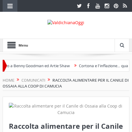
Menu
o a Benny Goodman ed Artie Shaw
Cortona e l’inflazione… qualche 
 Fotoclub Etruria. Una mostra a Palazzo Ferretti a Cortona e un libro
HOME
COMUNICATI
RACCOLTA ALIMENTARE PER IL CANILE DI
OSSAIA ALLA COOP DI CAMUCIA
Raccolta alimentare per il Canile