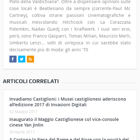
Pollo della Valdichiana". Oltre a dispensare opinioni sulle
cose locali è Beatlesiano da sempre (corrente-Paul Mc
Cartney), coltiva strane passioni cinematografiche e
musicali mescolando Hitchcock con La Corazzata
Potemkin, Nadav Guedj con i Kraftwerk. I suoi veri eroi,
però, sono Franco Gasparri, Tomas Milian, Maurizio Merli,
Umberto Lenzi... volti di un'epoca in cui sarebbe stato
decisamente più di moda: gli anni '70
ARTICOLI CORRELATI
Invadiamo Castiglioni: i Musei castiglionesi aderiscono
all’edizione 2017 di Invasioni Digitali
02 Maggio 2017
Inaugurato il Maggio Castiglionese col vice-console
cinese Yan Jinlin
30 Aprile 2017
A Cortona la Fiera del Rame e del Fiore con la novità del