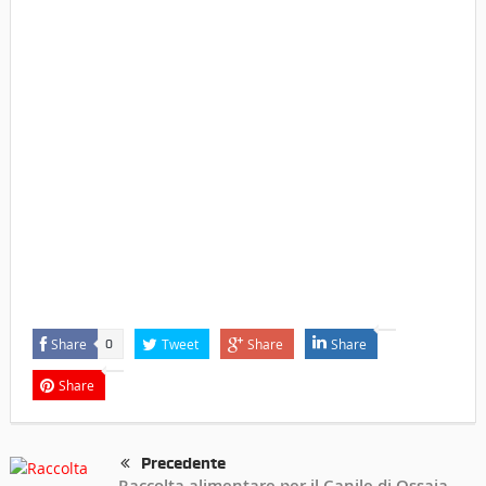
Share
Tweet
Share
Share
0
Share
Precedente
Raccolta alimentare per il Canile di Ossaia