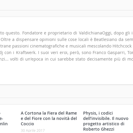
to questo. Fondatore e proprietario di ValdichianaOggi, dopo gli i
". Oltre a dispensare opinioni sulle cose locali è Beatlesiano da se
 strane passioni cinematografiche e musicali mescolando Hitchcock
 con i Kraftwerk. I suoi veri eroi, però, sono Franco Gasparri, T
zi... volti di un'epoca in cui sarebbe stato decisamente più di m
o
A Cortona la Fiera del Rame
Physis, i codici
e-
e del Fiore con la novità del
dell’invisibile. Il nuovo
nlin
Coccio
progetto artistico di
Roberto Ghezzi
30 Aprile 2017