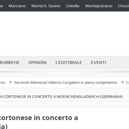
no
Marciano
Monte S. Savino
Civitella
Montepulciano
Chiusi
RUBRICHE
OPINIONI
L’EDITORIALE
EVENTI
Secondo Memorial Alberto Cangeloni in pieno svolgimento
Cronac
ISTA CORTONESE IN CONCERTO A MOENCHENGLADBACH (GERMANIA)
 cortonese in concerto a
a)