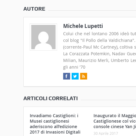
AUTORE
Michele Lupetti
Colui che nel lontano 2006 ideò tut
col blog "Il Pollo della Valdichiana
(corrente-Paul Mc Cartney), coltiva
La Corazzata Potemkin, Nadav Guedj
Milian, Maurizio Merli, Umberto Len
gli anni '70
ARTICOLI CORRELATI
Invadiamo Castiglioni: i
Inaugurato il Maggi
Musei castiglionesi
Castiglionese col vic
aderiscono all’edizione
console cinese Yan Ji
2017 di Invasioni Digitali
30 Aprile 2017