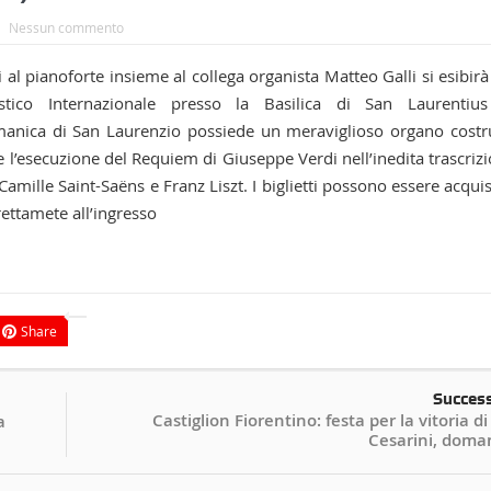
Nessun commento
l pianoforte insieme al collega organista Matteo Galli si esibirà
stico Internazionale presso la Basilica di San Laurentius
anica di San Laurenzio possiede un meraviglioso organo costr
l’esecuzione del Requiem di Giuseppe Verdi nell’inedita trascriz
amille Saint-Saëns e Franz Liszt. I biglietti possono essere acquis
ettamete all’ingresso
Share
Succes
Castiglion Fiorentino: festa per la vitoria di
a
Cesarini, doman