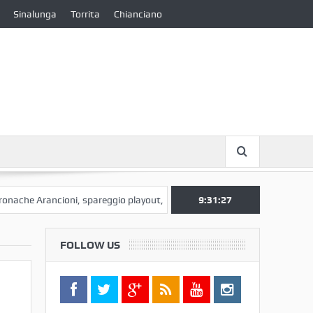
Sinalunga
Torrita
Chianciano
he Arancioni, spareggio playout, Pienza – Cortona Camucia
9:31:27
Cronach
FOLLOW US