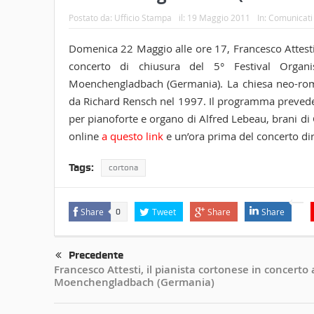
Postato da:
Ufficio Stampa
il:
19 Maggio 2011
In:
Comunicati
Domenica 22 Maggio alle ore 17, Francesco Attesti a
concerto di chiusura del 5° Festival Organi
Moenchengladbach (Germania). La chiesa neo-rom
da Richard Rensch nel 1997. Il programma prevede 
per pianoforte e organo di Alfred Lebeau, brani di C
online
a questo link
e un’ora prima del concerto dir
Tags:
cortona
Share
Tweet
Share
Share
0
Precedente
Francesco Attesti, il pianista cortonese in concerto 
Moenchengladbach (Germania)