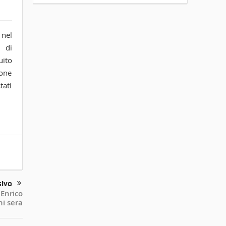
 nel
 di
uito
ione
tati
sivo
 Enrico
i sera