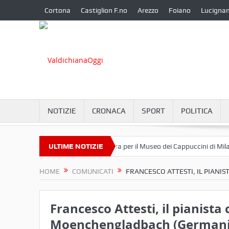
Cortona
Castiglion F.no
Arezzo
Foiano
Lucigna
NOTIZIE
CRONACA
SPORT
POLITICA
tini lascia il Convento di S. Chiara per il Museo dei Cappuccini di Milano
ULTIME NOTIZIE
HOME
COMUNICATI
FRANCESCO ATTESTI, IL PIAN
Francesco Attesti, il pianista
Moenchengladbach (Germani