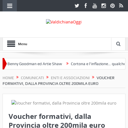
Menu
Benny Goodman ed Artie Shaw
Cortona e l’inflazione… qualche dece
club Etruria. Una mostra a Palazzo Ferretti a Cortona e un libro
HOME
COMUNICATI
ENTI E ASSOCIAZIONI
VOUCHER
FORMATIVI, DALLA PROVINCIA OLTRE 200MILA EURO
Voucher formativi, dalla
Provincia oltre 200mila euro