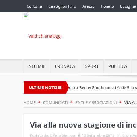
Cortona
Castiglion F.no
Arezzo
Foiano
Lucigna
NOTIZIE
CRONACA
SPORT
POLITICA
ttembre a Camucia?
ULTIME NOTIZIE
Omaggio a Benny Goodman ed Artie Shaw
C
HOME
COMUNICATI
ENTI E ASSOCIAZIONI
VIA A
Via alla nuova stagione di in
Postato da:
Ufficio Stampa
il:
13 Settembre 2015
In:
Enti e A