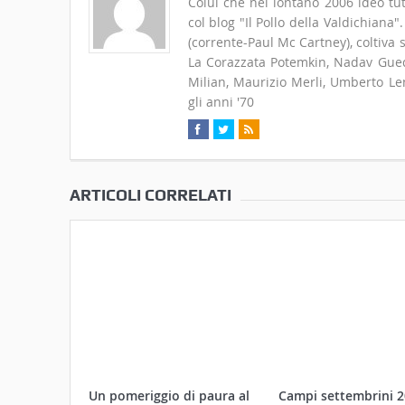
Colui che nel lontano 2006 ideò tut
col blog "Il Pollo della Valdichiana
(corrente-Paul Mc Cartney), coltiva
La Corazzata Potemkin, Nadav Guedj
Milian, Maurizio Merli, Umberto Len
gli anni '70
ARTICOLI CORRELATI
Un pomeriggio di paura al
Campi settembrini 2
MAEC per bambine e
proposta del MAEC p
bambini coraggiosi
bambini tra 5 e 12 a
29 Ottobre 2017
15 Agosto 2017