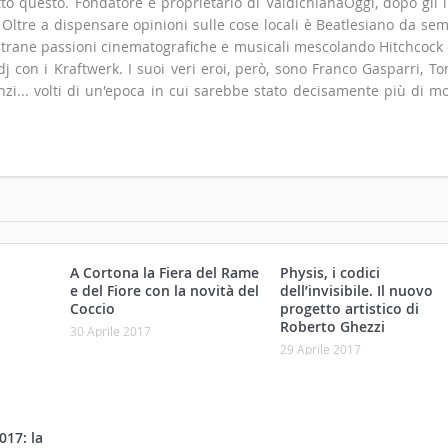
to questo. Fondatore e proprietario di ValdichianaOggi, dopo gli i
". Oltre a dispensare opinioni sulle cose locali è Beatlesiano da se
 strane passioni cinematografiche e musicali mescolando Hitchcock
 con i Kraftwerk. I suoi veri eroi, però, sono Franco Gasparri, T
zi... volti di un'epoca in cui sarebbe stato decisamente più di m
A Cortona la Fiera del Rame
Physis, i codici
e del Fiore con la novità del
dell’invisibile. Il nuovo
Coccio
progetto artistico di
Roberto Ghezzi
30 Aprile 2017
29 Aprile 2017
017: la
er i
nni