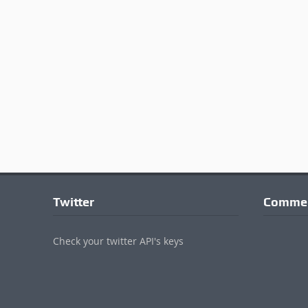
Twitter
Commen
Check your twitter API's keys
© 2017 - 2022 Valdichianaoggi.it. Tutti i diritti riservati