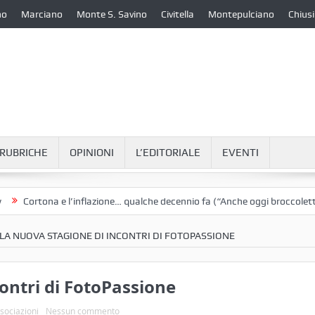
no
Marciano
Monte S. Savino
Civitella
Montepulciano
Chiusi
RUBRICHE
OPINIONI
L’EDITORIALE
EVENTI
ortona e l’inflazione… qualche decennio fa (“Anche oggi broccoletti e pat
LLA NUOVA STAGIONE DI INCONTRI DI FOTOPASSIONE
contri di FotoPassione
ssociazioni
Nessun commento