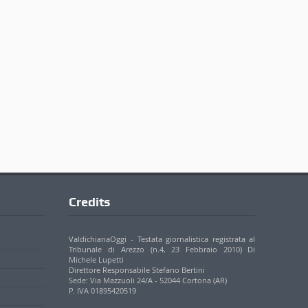
Credits
ValdichianaOggi - Testata giornalistica registrata al
Tribunale di Arezzo (n.4, 23 Febbraio 2010) Di
Michele Lupetti
Direttore Responsabile Stefano Bertini
Sede: Via Mazzuoli 24/A - 52044 Cortona (AR)
P. IVA 01895420519