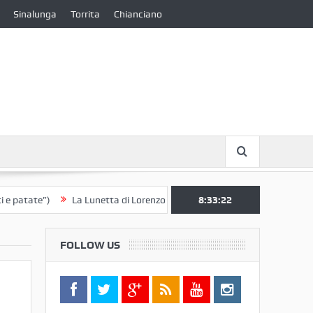
Sinalunga
Torrita
Chianciano
ate”)
La Lunetta di Lorenzo Berrettini lascia il Convento di S. Chiara 
8:33:22
FOLLOW US