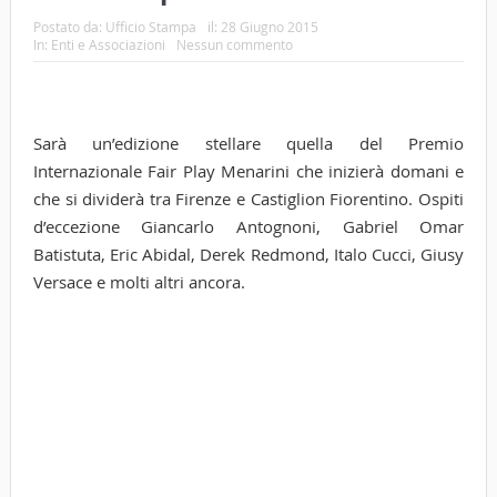
Postato da:
Ufficio Stampa
il:
28 Giugno 2015
In:
Enti e Associazioni
Nessun commento
Sarà un’edizione stellare quella del Premio
Internazionale Fair Play Menarini che inizierà domani e
che si dividerà tra Firenze e Castiglion Fiorentino. Ospiti
d’eccezione Giancarlo Antognoni, Gabriel Omar
Batistuta, Eric Abidal, Derek Redmond, Italo Cucci, Giusy
Versace e molti altri ancora.