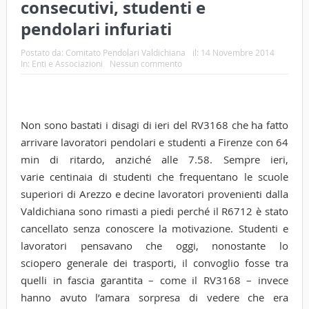
consecutivi, studenti e
pendolari infuriati
Postato da:
Comitato Pendolari Valdichiana
il:
14 Novembre 2014
In:
Enti e Associazioni
Nessun commento
Non sono bastati i disagi di ieri del RV3168 che ha fatto
arrivare lavoratori pendolari e studenti a Firenze con 64
min di ritardo, anziché alle 7.58. Sempre ieri,
varie centinaia di studenti che frequentano le scuole
superiori di Arezzo e decine lavoratori provenienti dalla
Valdichiana sono rimasti a piedi perché il R6712 è stato
cancellato senza conoscere la motivazione. Studenti e
lavoratori pensavano che oggi, nonostante lo
sciopero generale dei trasporti, il convoglio fosse tra
quelli in fascia garantita – come il RV3168 – invece
hanno avuto l’amara sorpresa di vedere che era