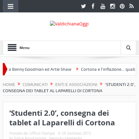
Menu
 a Benny Goodman ed Artie Shaw
Cortona e l’inflazione… qualche d
Fotoclub Etruria. Una mostra a Palazzo Ferretti a Cortona e un libro
HOME
COMUNICATI
ENTI E ASSOCIAZIONI
‘STUDENTI 2.0’,
CONSEGNA DEI TABLET AL LAPARELLI DI CORTONA
‘Studenti 2.0’, consegna dei
tablet al Laparelli di Cortona
Postato da:
Ufficio Stampa
il:
26 Gennaio 2015
In:
Enti e Associazioni
Nessun commento