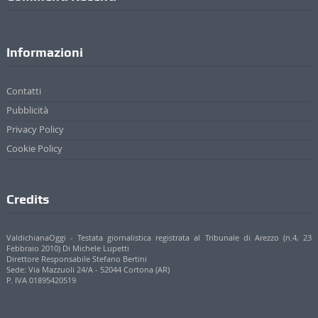
Contatti
Pubblicità
Privacy Policy
Cookie Policy
Credits
ValdichianaOggi - Testata giornalistica registrata al Tribunale di Arezzo (n.4, 23
Febbraio 2010) Di Michele Lupetti
Direttore Responsabile Stefano Bertini
Sede: Via Mazzuoli 24/A - 52044 Cortona (AR)
P. IVA 01895420519
© 2017 - 2022 Valdichianaoggi.it. Tutti i diritti riservati. | Credits
Appare