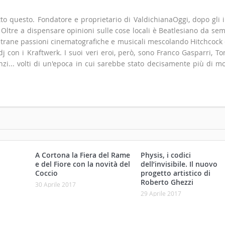
to questo. Fondatore e proprietario di ValdichianaOggi, dopo gli i
". Oltre a dispensare opinioni sulle cose locali è Beatlesiano da se
 strane passioni cinematografiche e musicali mescolando Hitchcock
 con i Kraftwerk. I suoi veri eroi, però, sono Franco Gasparri, T
zi... volti di un'epoca in cui sarebbe stato decisamente più di m
A Cortona la Fiera del Rame
Physis, i codici
e del Fiore con la novità del
dell’invisibile. Il nuovo
Coccio
progetto artistico di
Roberto Ghezzi
30 Aprile 2017
29 Aprile 2017
017: la
er i
nni