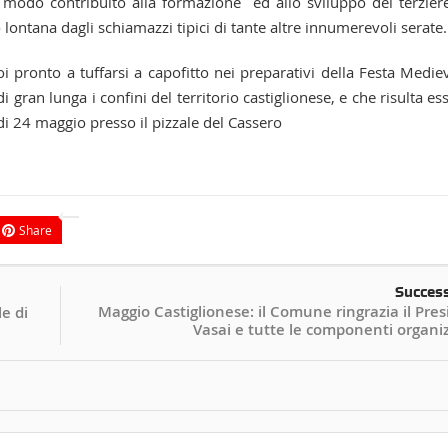
 modo contribuito alla formazione ed allo sviluppo del terziere
lontana dagli schiamazzi tipici di tante altre innumerevoli serate.
i pronto a tuffarsi a capofitto nei preparativi della Festa Medie
gran lunga i confini del territorio castiglionese, e che risulta es
i 24 maggio presso il pizzale del Cassero
Share
Succes
Maggio Castiglionese: il Comune ringrazia il Pre
e di
Vasai e tutte le componenti organi