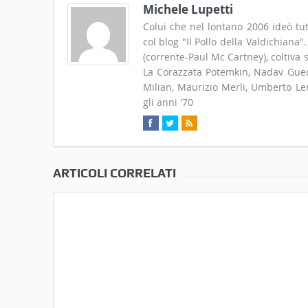
Michele Lupetti
Colui che nel lontano 2006 ideò tut
col blog "Il Pollo della Valdichiana
(corrente-Paul Mc Cartney), coltiva
La Corazzata Potemkin, Nadav Guedj
Milian, Maurizio Merli, Umberto Len
gli anni '70
ARTICOLI CORRELATI
Un pomeriggio di paura al
Campi settembrini 2
MAEC per bambine e
proposta del MAEC p
bambini coraggiosi
bambini tra 5 e 12 a