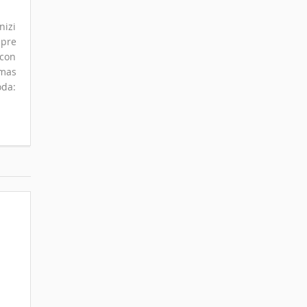
nizi
mpre
 con
omas
oda: