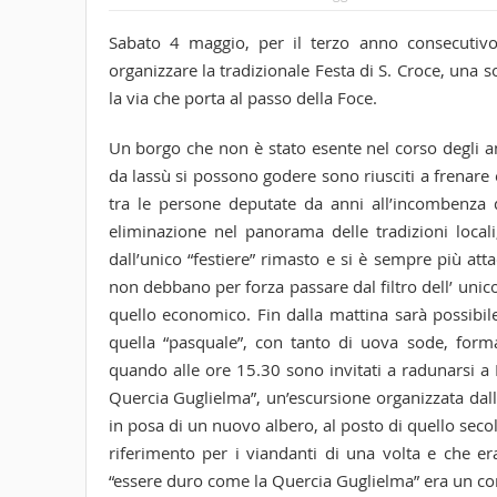
Sabato 4 maggio, per il terzo anno consecutivo
organizzare la tradizionale Festa di S. Croce, una s
la via che porta al passo della Foce.
Un borgo che non è stato esente nel corso degli 
da lassù si possono godere sono riusciti a frena
tra le persone deputate da anni all’incombenza d
eliminazione nel panorama delle tradizioni locali
dall’unico “festiere” rimasto e si è sempre più att
non debbano per forza passare dal filtro dell’ unic
quello economico. Fin dalla mattina sarà possibile 
quella “pasquale”, con tanto di uova sode, form
quando alle ore 15.30 sono invitati a radunarsi a
Quercia Guglielma”, un’escursione organizzata da
in posa di un nuovo albero, al posto di quello sec
riferimento per i viandanti di una volta e che er
“essere duro come la Quercia Guglielma” era un co