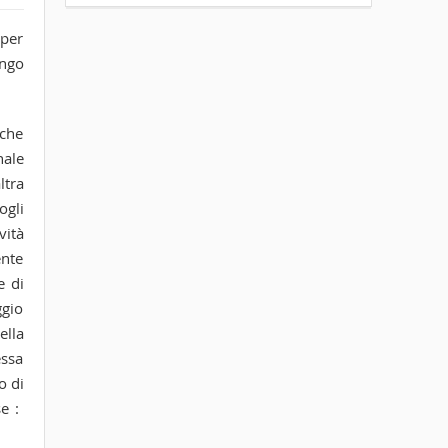
 per
ungo
 che
nale
ltra
ogli
vità
ente
e di
ggio
ella
essa
o di
se :