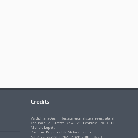
Credits
ValdichianaOggi - Testata giornalistica registrata al
Tribunale di Arezzo (n.4, 23 Febbraio 2010) Di
Michele Lupetti
Direttore Responsabile Stefano Bertini
Sede: Via Mazzuoli 24/A - 52044 Cortona (AR)
P. IVA 01895420519