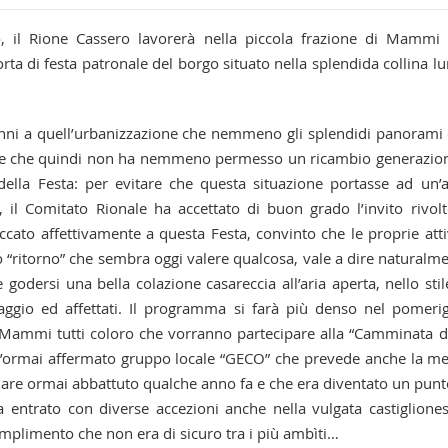
, il Rione Cassero lavorerà nella piccola frazione di Mammi
orta di festa patronale del borgo situato nella splendida collina l
anni a quell’urbanizzazione che nemmeno gli splendidi panorami
re e che quindi non ha nemmeno permesso un ricambio generazio
ella Festa: per evitare che questa situazione portasse ad un’a
, il Comitato Rionale ha accettato di buon grado l’invito rivolt
accato affettivamente a questa Festa, convinto che le proprie atti
o “ritorno” che sembra oggi valere qualcosa, vale a dire naturalm
godersi una bella colazione casareccia all’aria aperta, nello stil
aggio ed affettati. Il programma si farà più denso nel pomeri
 Mammi tutti coloro che vorranno partecipare alla “Camminata d
ll’ormai affermato gruppo locale “GECO” che prevede anche la m
olare ormai abbattuto qualche anno fa e che era diventato un punt
a entrato con diverse accezioni anche nella vulgata castiglione
mplimento che non era di sicuro tra i più ambìti…