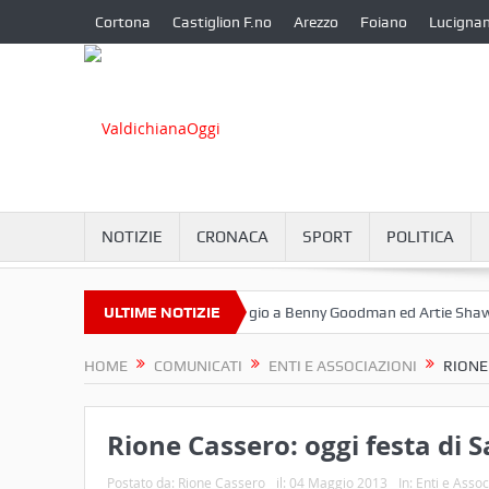
Cortona
Castiglion F.no
Arezzo
Foiano
Lucigna
NOTIZIE
CRONACA
SPORT
POLITICA
tembre a Camucia?
ULTIME NOTIZIE
Omaggio a Benny Goodman ed Artie Shaw
Co
HOME
COMUNICATI
ENTI E ASSOCIAZIONI
RIONE
Rione Cassero: oggi festa di
Postato da:
Rione Cassero
il:
04 Maggio 2013
In:
Enti e Assoc