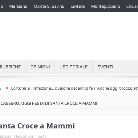
no
Marciano
Monte S. Savino
Civitella
Montepulciano
Chiusi
RUBRICHE
OPINIONI
L’EDITORIALE
EVENTI
rtona e l’inflazione… qualche decennio fa (“Anche oggi broccoletti e pata
 CASSERO: OGGI FESTA DI SANTA CROCE A MAMMI
 Santa Croce a Mammi
iazioni
Nessun commento