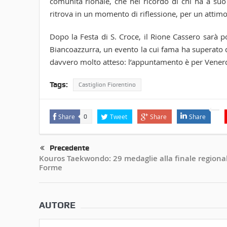
comunità rionale, che nel ricordo di chi ha a suo
ritrova in un momento di riflessione, per un attimo 
Dopo la Festa di S. Croce, il Rione Cassero sarà po
Biancoazzurra, un evento la cui fama ha superato di 
davvero molto atteso: l’appuntamento è per Venerd
Tags:
Castiglion Fiorentino
Share
Tweet
Share
Share
0
Precedente
Kouros Taekwondo: 29 medaglie alla finale regional
Forme
AUTORE