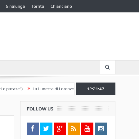
Sinalunga
Torrita
Chianciano
te”)
La Lunetta di Lorenzo Berrettini lascia il Convento di S. Chiara p
12:21:47
FOLLOW US