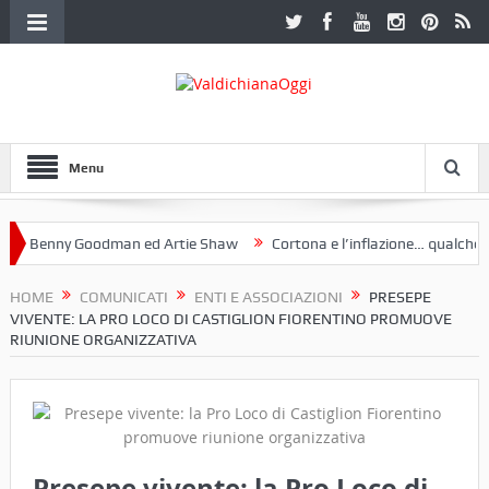
Menu
 Benny Goodman ed Artie Shaw
Cortona e l’inflazione… qualche dece
oclub Etruria. Una mostra a Palazzo Ferretti a Cortona e un libro
HOME
COMUNICATI
ENTI E ASSOCIAZIONI
PRESEPE
VIVENTE: LA PRO LOCO DI CASTIGLION FIORENTINO PROMUOVE
RIUNIONE ORGANIZZATIVA
Presepe vivente: la Pro Loco di