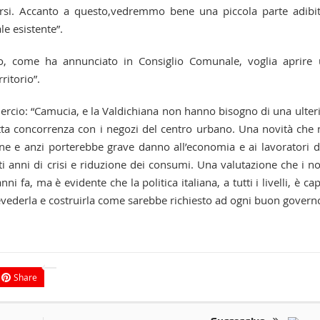
arsi. Accanto a questo,vedremmo bene una piccola parte adibi
e esistente”.
aco, come ha annunciato in Consiglio Comunale, voglia aprire
ritorio”.
cio: “Camucia, e la Valdichiana non hanno bisogno di una ulter
retta concorrenza con i negozi del centro urbano. Una novità che
one e anzi porterebbe grave danno all’economia e ai lavoratori d
ti anni di crisi e riduzione dei consumi. Una valutazione che i no
 fa, ma è evidente che la politica italiana, a tutti i livelli, è ca
revederla e costruirla come sarebbe richiesto ad ogni buon governo
Share