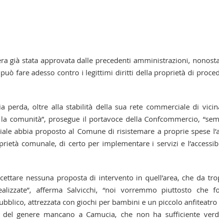
era già stata approvata dalle precedenti amministrazioni, nonost
uò fare adesso contro i legittimi diritti della proprietà di proce
 perda, oltre alla stabilità della sua rete commerciale di vicin
 la comunità”, prosegue il portavoce della Confcommercio, “se
ciale abbia proposto al Comune di risistemare a proprie spese l’
rietà comunale, di certo per implementare i servizi e l’accessibi
cettare nessuna proposta di intervento in quell’area, che da tr
lizzate”, afferma Salvicchi, “noi vorremmo piuttosto che f
bblico, attrezzata con giochi per bambini e un piccolo anfiteatro
Spazi del genere mancano a Camucia, che non ha sufficiente ver