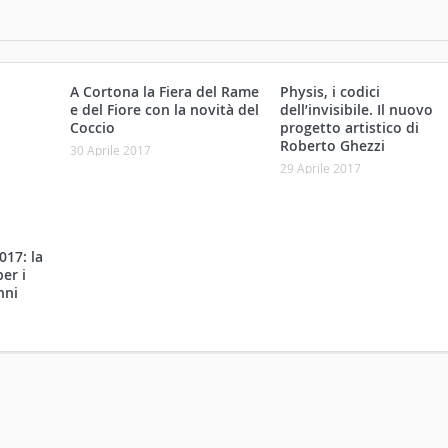
A Cortona la Fiera del Rame
Physis, i codici
e del Fiore con la novità del
dell’invisibile. Il nuovo
Coccio
progetto artistico di
Roberto Ghezzi
30 Aprile 2017
29 Aprile 2017
017: la
er i
nni