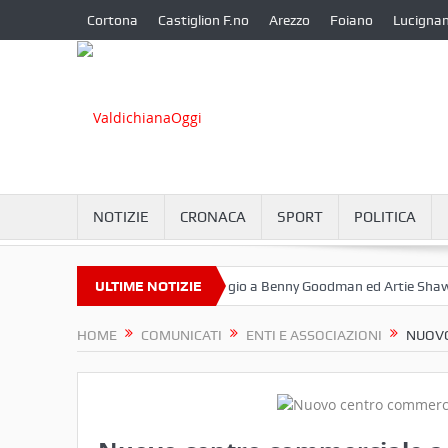
Cortona
Castiglion F.no
Arezzo
Foiano
Lucigna
NOTIZIE
CRONACA
SPORT
POLITICA
tembre a Camucia?
ULTIME NOTIZIE
Omaggio a Benny Goodman ed Artie Shaw
Co
HOME
COMUNICATI
ENTI E ASSOCIAZIONI
NUOVO