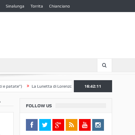
Sinalunga
Torrita
Chianciano
te”)
La Lunetta di Lorenzo Berrettini lascia il Convento di S. Chiara p
16:42:11
A
FOLLOW US