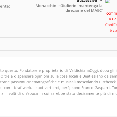
Successivo
Monacchini: ‘Giulierini mantenga la
ente:
direzione del MAEC’
to questo. Fondatore e proprietario di ValdichianaOggi, dopo gli i
". Oltre a dispensare opinioni sulle cose locali è Beatlesiano da se
 strane passioni cinematografiche e musicali mescolando Hitchcock
 con i Kraftwerk. I suoi veri eroi, però, sono Franco Gasparri, T
zi... volti di un'epoca in cui sarebbe stato decisamente più di m