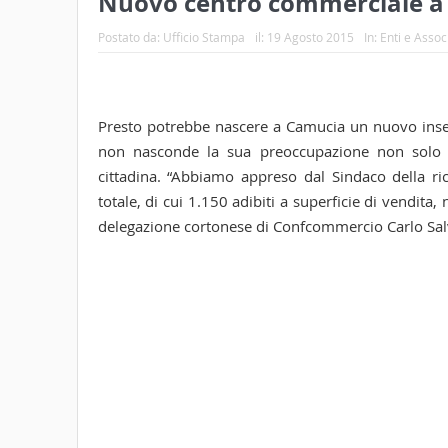
Nuovo centro commerciale a
Postato da:
Ufficio Stampa
il:
19 Agosto 2015
In:
Enti e Assoc
Presto potrebbe nascere a Camucia un nuovo ins
non nasconde la sua preoccupazione non solo per
cittadina. “Abbiamo appreso dal Sindaco della ric
totale, di cui 1.150 adibiti a superficie di vendita,
delegazione cortonese di Confcommercio Carlo Salv