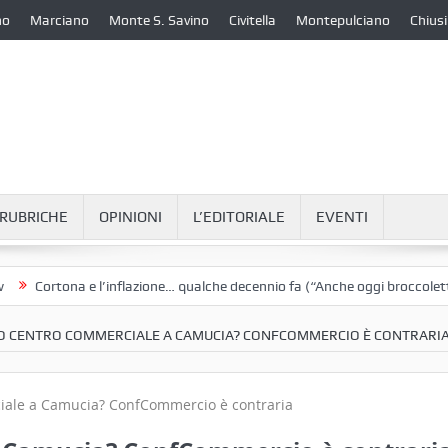
no
Marciano
Monte S. Savino
Civitella
Montepulciano
Chiusi
RUBRICHE
OPINIONI
L’EDITORIALE
EVENTI
rtona e l’inflazione… qualche decennio fa (“Anche oggi broccoletti e pata
 CENTRO COMMERCIALE A CAMUCIA? CONFCOMMERCIO È CONTRARI