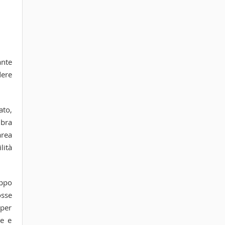
ante
dere
ato,
mbra
area
lità
oppo
osse
 per
de e