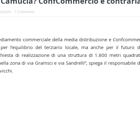
 Camucia? ConfCommercio è contrari
iazioni
1 Comment
ediamento commerciale della media distribuzione e Confcomme
 l’equilibrio del terziario locale, ma anche per il futuro d
hiesta di realizzazione di una struttura di 1.800 metri quadrat
 nella zona di via Gramsci e via Sandrelli”, spiega il responsabile d
icchi.