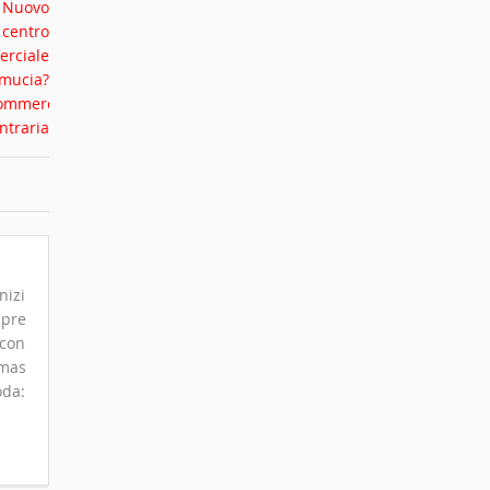
nizi
mpre
 con
omas
oda: