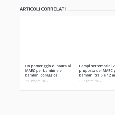
ARTICOLI CORRELATI
Un pomeriggio di paura al
Campi settembrini 2
MAEC per bambine e
proposta del MAEC p
bambini coraggiosi
bambini tra 5 e 12 a
29 Ottobre 2017
15 Agosto 2017