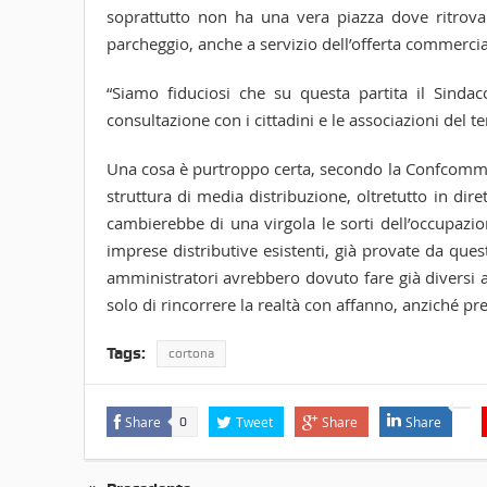
soprattutto non ha una vera piazza dove ritrov
parcheggio, anche a servizio dell’offerta commercial
“Siamo fiduciosi che su questa partita il Sind
consultazione con i cittadini e le associazioni del ter
Una cosa è purtroppo certa, secondo la Confcommer
struttura di media distribuzione, oltretutto in di
cambierebbe di una virgola le sorti dell’occupazi
imprese distributive esistenti, già provate da ques
amministratori avrebbero dovuto fare già diversi anni
solo di rincorrere la realtà con affanno, anziché p
Tags:
cortona
Share
Tweet
Share
Share
0