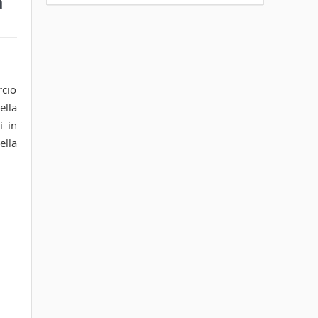
a
rcio
ella
i in
ella