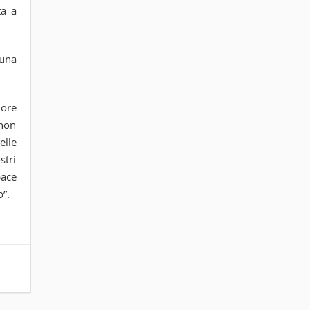
ta a
 una
iore
 non
elle
stri
pace
”.