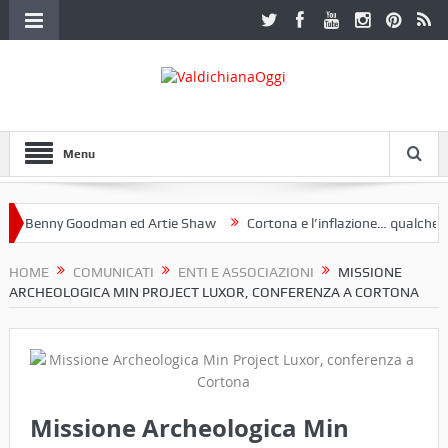
Menu
Benny Goodman ed Artie Shaw
Cortona e l’inflazione… qualche dece
club Etruria. Una mostra a Palazzo Ferretti a Cortona e un libro
HOME
COMUNICATI
ENTI E ASSOCIAZIONI
MISSIONE
ARCHEOLOGICA MIN PROJECT LUXOR, CONFERENZA A CORTONA
Missione Archeologica Min