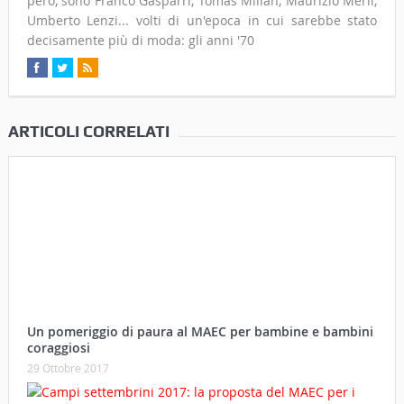
però, sono Franco Gasparri, Tomas Milian, Maurizio Merli,
Umberto Lenzi... volti di un'epoca in cui sarebbe stato
decisamente più di moda: gli anni '70
ARTICOLI CORRELATI
Un pomeriggio di paura al MAEC per bambine e bambini
coraggiosi
29 Ottobre 2017
Campi settembrini 2017: la proposta del MAEC per i
bambini tra 5 e 12 anni
15 Agosto 2017