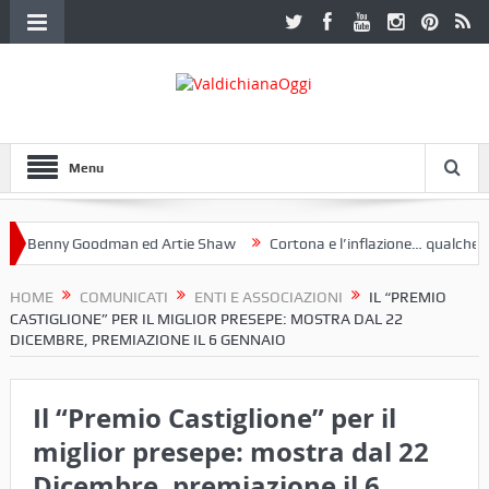
Menu
Benny Goodman ed Artie Shaw
Cortona e l’inflazione… qualche dece
oclub Etruria. Una mostra a Palazzo Ferretti a Cortona e un libro
HOME
COMUNICATI
ENTI E ASSOCIAZIONI
IL “PREMIO
CASTIGLIONE” PER IL MIGLIOR PRESEPE: MOSTRA DAL 22
DICEMBRE, PREMIAZIONE IL 6 GENNAIO
Il “Premio Castiglione” per il
miglior presepe: mostra dal 22
Dicembre, premiazione il 6