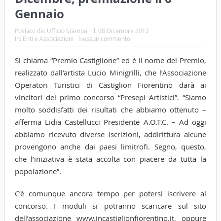
Gennaio
Postato da:
Ufficio Stampa
il:
08 Dicembre 2012
In:
Enti e Associazioni
Nessun commento
Si chiama “Premio Castiglione” ed è il nome del Premio,
realizzato dall’artista Lucio Minigrilli, che l’Associazione
Operatori Turistici di Castiglion Fiorentino darà ai
vincitori del primo concorso “Presepi Artistici”. “Siamo
molto soddisfatti dei risultati che abbiamo ottenuto –
afferma Lidia Castellucci Presidente A.O.T.C. – Ad oggi
abbiamo ricevuto diverse iscrizioni, addirittura alcune
provengono anche dai paesi limitrofi. Segno, questo,
che l’iniziativa è stata accolta con piacere da tutta la
popolazione”.
C’è comunque ancora tempo per potersi iscrivere al
concorso. I moduli si potranno scaricare sul sito
dell’associazione www.incastiglionfiorentino.it, oppure