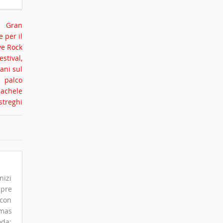
nizi
mpre
 con
omas
oda: