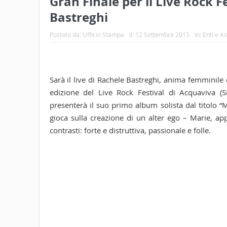
Gran Finale per il Live Rock F
Bastreghi
Postato da:
Ufficio Stampa
il:
12 Settembre 2015
In:
Enti e A
Sarà il live di Rachele Bastreghi, anima femminil
edizione del Live Rock Festival di Acquaviva (S
presenterà il suo primo album solista dal titolo “
gioca sulla creazione di un alter ego – Marie, a
contrasti: forte e distruttiva, passionale e folle.