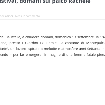
estival, domani sul palco Rachele
ssociazioni
Nessun commento
e dei Baustelle, a chiudere domani, domenica 13 settembre, la 1
iena) presso i Giardini Ex Fierale. La cantante di Montepulc
Marie”, un lavoro ispirato a melodie e atmosfere anni Settanta in
ppunto – per far emergere l’immagine di una femme fatale pien