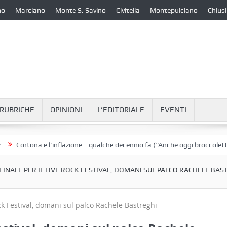
no
Marciano
Monte S. Savino
Civitella
Montepulciano
Chiusi
RUBRICHE
OPINIONI
L’EDITORIALE
EVENTI
rtona e l’inflazione… qualche decennio fa (“Anche oggi broccoletti e pata
FINALE PER IL LIVE ROCK FESTIVAL, DOMANI SUL PALCO RACHELE BAS