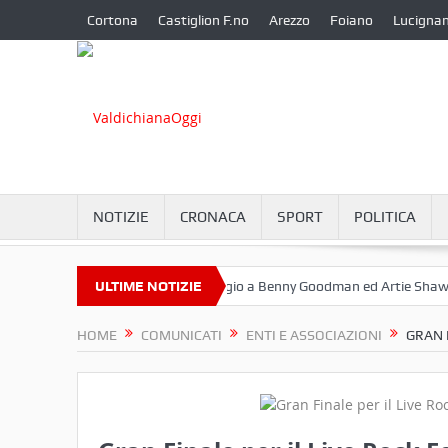
Cortona
Castiglion F.no
Arezzo
Foiano
Lucigna
NOTIZIE
CRONACA
SPORT
POLITICA
tembre a Camucia?
ULTIME NOTIZIE
Omaggio a Benny Goodman ed Artie Shaw
Co
HOME
COMUNICATI
ENTI E ASSOCIAZIONI
GRAN 