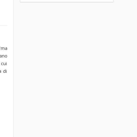
9/ma
iano
 cui
a di