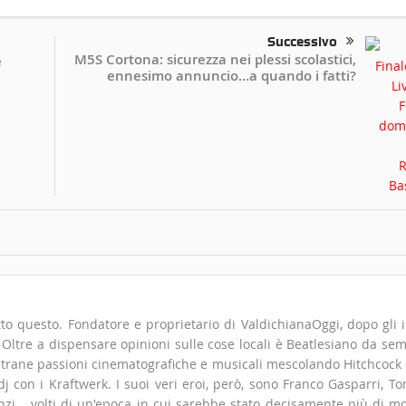
Successivo
M5S Cortona: sicurezza nei plessi scolastici,
e
ennesimo annuncio…a quando i fatti?
to questo. Fondatore e proprietario di ValdichianaOggi, dopo gli i
". Oltre a dispensare opinioni sulle cose locali è Beatlesiano da se
 strane passioni cinematografiche e musicali mescolando Hitchcock
 con i Kraftwerk. I suoi veri eroi, però, sono Franco Gasparri, T
zi... volti di un'epoca in cui sarebbe stato decisamente più di m