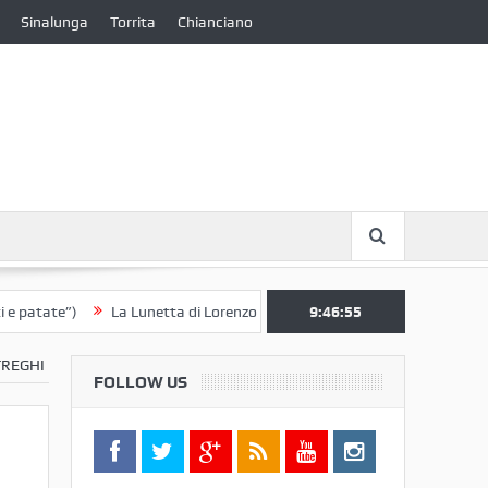
Sinalunga
Torrita
Chianciano
te”)
La Lunetta di Lorenzo Berrettini lascia il Convento di S. Chiara p
9:46:55
TREGHI
FOLLOW US