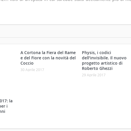
A Cortona la Fiera del Rame
Physis, i codici
e del Fiore con la novità del
dell’invisibile. Il nuovo
Coccio
progetto artistico di
Roberto Ghezzi
30 Aprile 2017
29 Aprile 2017
017: la
er i
nni