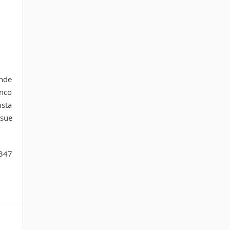
ande
anco
ista
 sue
 347