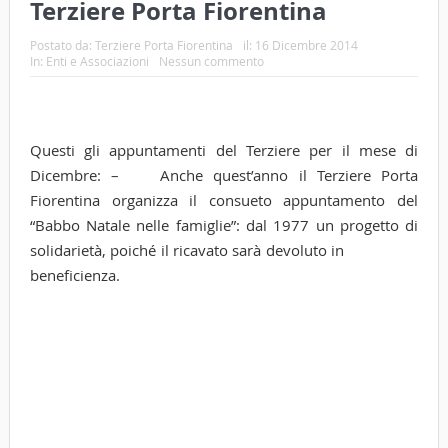
Terziere Porta Fiorentina
Postato da:
Terziere Porta Fiorentina
il:
16 Dicembre 2014
In:
Enti e Associazioni
Nessun commento
Questi gli appuntamenti del Terziere per il mese di
Dicembre: – Anche quest’anno il Terziere Porta
Fiorentina organizza il consueto appuntamento del
“Babbo Natale nelle famiglie”: dal 1977 un progetto di
solidarietà, poiché il ricavato sarà devoluto in
beneficienza.