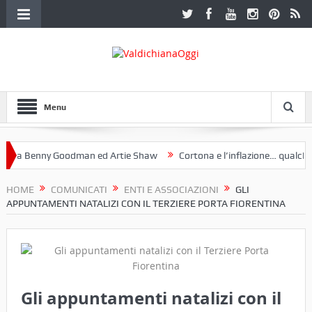
Menu
a Benny Goodman ed Artie Shaw
Cortona e l’inflazione… qualche dec
toclub Etruria. Una mostra a Palazzo Ferretti a Cortona e un libro
HOME
COMUNICATI
ENTI E ASSOCIAZIONI
GLI
APPUNTAMENTI NATALIZI CON IL TERZIERE PORTA FIORENTINA
Gli appuntamenti natalizi con il