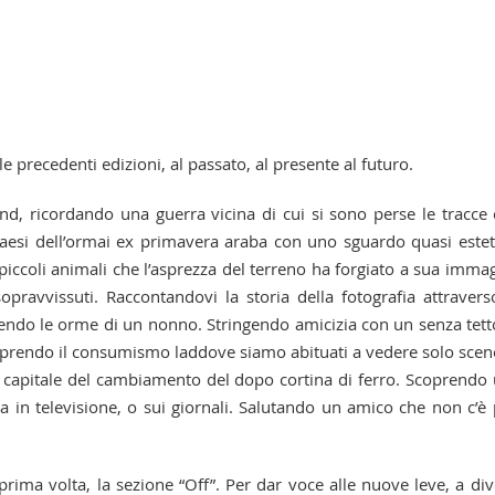
le precedenti edizioni, al passato, al presente al futuro.
nd, ricordando una guerra vicina di cui si sono perse le tracce
aesi dell’ormai ex primavera araba con uno sguardo quasi estet
piccoli animali che l’asprezza del terreno ha forgiato a sua imma
opravvissuti. Raccontandovi la storia della fotografia attravers
guendo le orme di un nonno. Stringendo amicizia con un senza tett
rendo il consumismo laddove siamo abituati a vedere solo scen
 capitale del cambiamento del dopo cortina di ferro. Scoprendo
a in televisione, o sui giornali. Salutando un amico che non c’è 
prima volta, la sezione “Off”. Per dar voce alle nuove leve, a div