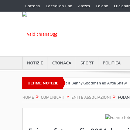
Cortona
Castiglion F.no
Arezzo
Foiano
Lucigna
NOTIZIE
CRONACA
SPORT
POLITICA
bre a Camucia?
ULTIME NOTIZIE
Omaggio a Benny Goodman ed Artie Shaw
Corton
HOME
COMUNICATI
ENTI E ASSOCIAZIONI
FOIAN