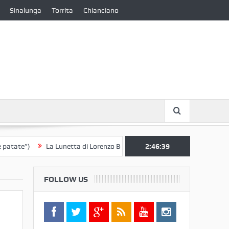
Sinalunga
Torrita
Chianciano
La Lunetta di Lorenzo Berrettini lascia il Convento di S. Chiara per i
2:46:40
FOLLOW US