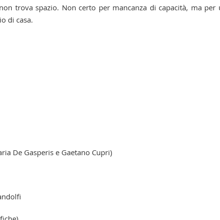
so non trova spazio. Non certo per mancanza di capacità, ma per
o di casa.
aria De Gasperis e Gaetano Cupri)
ndolfi
fiche)