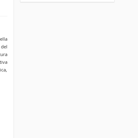
ella
 del
tura
tiva
ica,