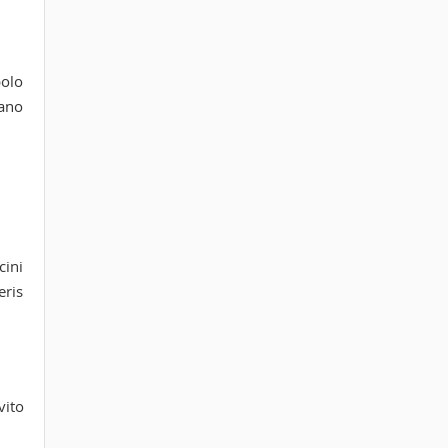
polo
fano
cini
eris
vito