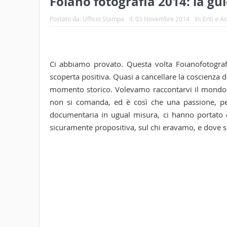
Foiano fotografia 2014: la g
Postato da:
Ufficio Stampa
il:
03 Novembre 2014
In:
Enti e A
Ci abbiamo provato. Questa volta Foianofotografia
scoperta positiva. Quasi a cancellare la coscienza 
momento storico. Volevamo raccontarvi il mondo d
non si comanda, ed è così che una passione, per 
documentaria in ugual misura, ci hanno portato e
sicuramente propositiva, sul chi eravamo, e dove 