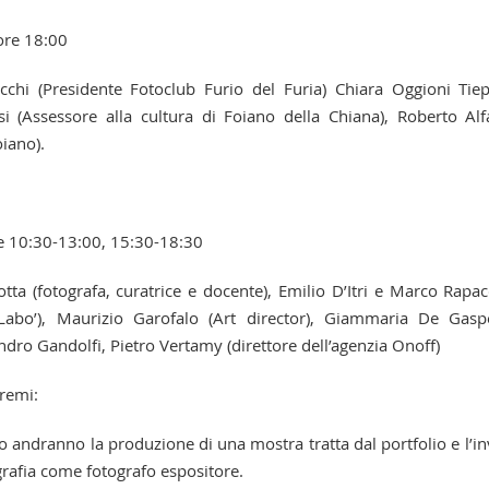
ore 18:00
ucchi (Presidente Fotoclub Furio del Furia) Chiara Oggioni Tie
vasi (Assessore alla cultura di Foiano della Chiana), Roberto Al
oiano).
e 10:30-13:00, 15:30-18:30
tta (fotografa, curatrice e docente), Emilio D’Itri e Marco Rapac
 Labo’), Maurizio Garofalo (Art director), Giammaria De Gasp
andro Gandolfi, Pietro Vertamy (direttore dell’agenzia Onoff)
premi:
to andranno la produzione di una mostra tratta dal portfolio e l’in
grafia come fotografo espositore.