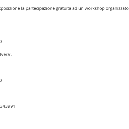
posizione la partecipazione gratuita ad un workshop organizzato
0
lverà”.
0
55343991