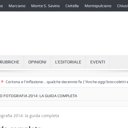
no
Marciano
Monte S. Savino
Civitella
Montepulciano
Chiusi
RUBRICHE
OPINIONI
L’EDITORIALE
EVENTI
a e l’inflazione… qualche decennio fa (“Anche oggi broccoletti e patate”)
O FOTOGRAFIA 2014: LA GUIDA COMPLETA