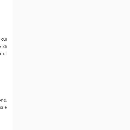
 cui
o di
a di
one,
si e