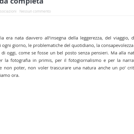
uida completa
ssociazioni
Nessun commento
 era nata davvero all’insegna della leggerezza, del viaggio, d
di ogni giorno, le problematiche del quotidiano, la consapevolezza
i oggi, come se fosse un bel posto senza pensieri. Ma alla na
la fotografia in primis, per il fotogiornalismo e per la narra
 non poter, non voler trascurare una natura anche un po’ crit
siamo ora.