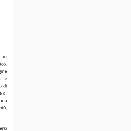
 con
ico,
gine
o le
o di
e di
 una
più,
ersi