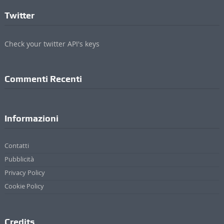
Informazioni
Contatti
Pubblicità
Privacy Policy
Cookie Policy
Credits
ValdichianaOggi - Testata giornalistica registrata al Tribunale di Arezzo (n.4, 23
Febbraio 2010) Di Michele Lupetti
Direttore Responsabile Stefano Bertini
Sede: Via Mazzuoli 24/A - 52044 Cortona (AR)
P. IVA 01895420519
© 2017 - 2022 Valdichianaoggi.it. Tutti i diritti riservati. | Credits