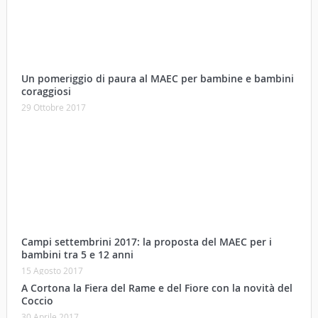
Un pomeriggio di paura al MAEC per bambine e bambini
coraggiosi
29 Ottobre 2017
Campi settembrini 2017: la proposta del MAEC per i
bambini tra 5 e 12 anni
15 Agosto 2017
A Cortona la Fiera del Rame e del Fiore con la novità del
Coccio
30 Aprile 2017
Physis, i codici dell’invisibile. Il nuovo progetto artistico
di Roberto Ghezzi
29 Aprile 2017