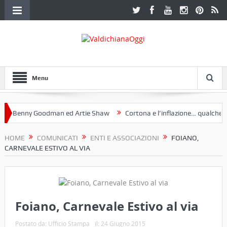
Menu
Benny Goodman ed Artie Shaw
Cortona e l’inflazione… qualche decen
club Etruria. Una mostra a Palazzo Ferretti a Cortona e un libro
HOME
COMUNICATI
ENTI E ASSOCIAZIONI
FOIANO,
CARNEVALE ESTIVO AL VIA
Foiano, Carnevale Estivo al via
Postato da:
Ufficio Stampa
il:
24 Giugno 2015