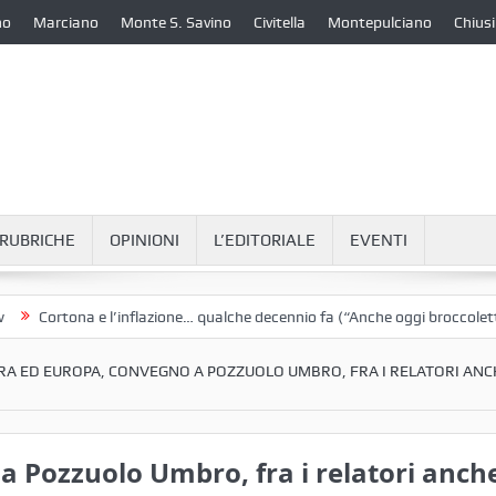
no
Marciano
Monte S. Savino
Civitella
Montepulciano
Chiusi
RUBRICHE
OPINIONI
L’EDITORIALE
EVENTI
rtona e l’inflazione… qualche decennio fa (“Anche oggi broccoletti e pat
RA ED EUROPA, CONVEGNO A POZZUOLO UMBRO, FRA I RELATORI ANC
a Pozzuolo Umbro, fra i relatori anch