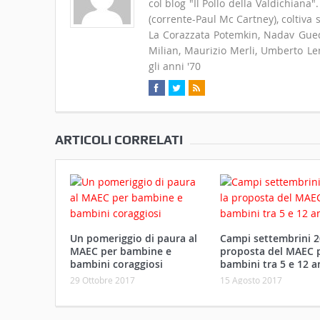
col blog "Il Pollo della Valdichiana
(corrente-Paul Mc Cartney), coltiva
La Corazzata Potemkin, Nadav Guedj
Milian, Maurizio Merli, Umberto Len
gli anni '70
ARTICOLI CORRELATI
Un pomeriggio di paura al
Campi settembrini 2
MAEC per bambine e
proposta del MAEC p
bambini coraggiosi
bambini tra 5 e 12 a
29 Ottobre 2017
15 Agosto 2017