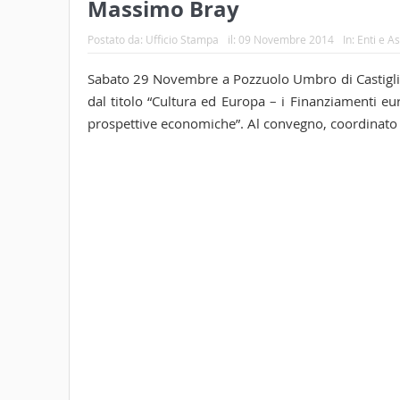
Massimo Bray
Postato da:
Ufficio Stampa
il:
09 Novembre 2014
In:
Enti e A
Sabato 29 Novembre a Pozzuolo Umbro di Castiglio
dal titolo “Cultura ed Europa – i Finanziamenti eur
prospettive economiche”. Al convegno, coordinato d