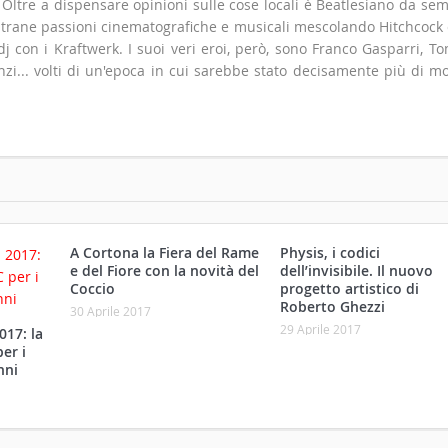
". Oltre a dispensare opinioni sulle cose locali è Beatlesiano da se
 strane passioni cinematografiche e musicali mescolando Hitchcock
 con i Kraftwerk. I suoi veri eroi, però, sono Franco Gasparri, T
zi... volti di un'epoca in cui sarebbe stato decisamente più di m
A Cortona la Fiera del Rame
Physis, i codici
e del Fiore con la novità del
dell’invisibile. Il nuovo
Coccio
progetto artistico di
Roberto Ghezzi
30 Aprile 2017
29 Aprile 2017
017: la
er i
nni