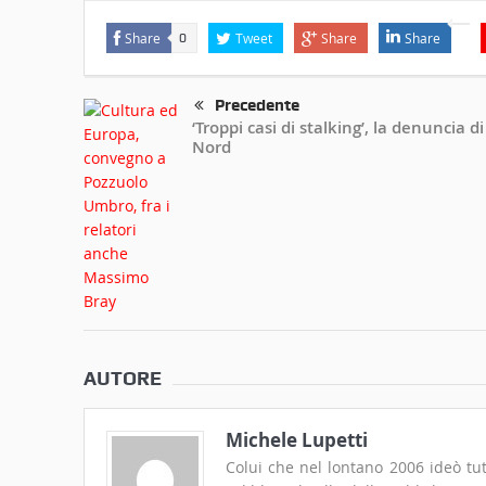
Share
Tweet
Share
Share
0
Precedente
‘Troppi casi di stalking’, la denuncia d
Nord
AUTORE
Michele Lupetti
Colui che nel lontano 2006 ideò tut