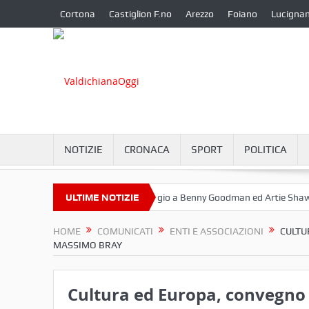
Cortona
Castiglion F.no
Arezzo
Foiano
Lucigna
NOTIZIE
CRONACA
SPORT
POLITICA
ttembre a Camucia?
ULTIME NOTIZIE
Omaggio a Benny Goodman ed Artie Shaw
Co
HOME
COMUNICATI
ENTI E ASSOCIAZIONI
CULTU
MASSIMO BRAY
Cultura ed Europa, convegno 