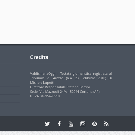
Credits
ValdichianaOggi - Testata giornalistica registrata al
Tribunale di Arezzo (n.4, 23 Febbraio 2010) Di
Michele Lupetti
Direttore Responsabile Stefano Bertini
Sede: Via Mazzuoli 24/A - 52044 Cortona (AR)
P. IVA 01895420519