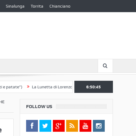
Sinalunga
Torrita
Chianciano
ate”)
La Lunetta di Lorenzo Berrettini lascia il Convento di S. Chiara 
6:50:46
HE
FOLLOW US
e