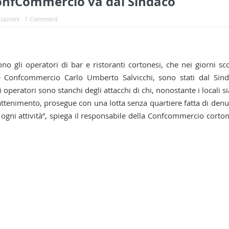
ConfCommercio va dal Sindaco
iazioni
1 Comment
no gli operatori di bar e ristoranti cortonesi, che nei giorni sco
e Confcommercio Carlo Umberto Salvicchi, sono stati dal Sin
i operatori sono stanchi degli attacchi di chi, nonostante i locali s
rattenimento, prosegue con una lotta senza quartiere fatta di den
 ogni attività”, spiega il responsabile della Confcommercio corto