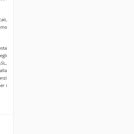
ali,
iamo
osta
egli
ASL,
alla
anzi
er i