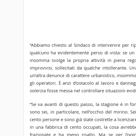
“Abbiamo chiesto al Sindaco di intervenire per rip
qualcuno ha evidentemente perso di vista: se un loc
insomma svolge la propria attività in piena rego
improvvisi, sollecitati da qualche intollerante. 
un’altra denunce di carattere urbanistico, insomma 
gli operatori. È anzi d’ostacolo al lavoro e danne
solerzia fosse messa nel controllare situazioni evi
“Se va avanti di questo passo, la stagione è in fors
sono sei, in particolare, nell’occhio del mirino.
cento persone e sono già state costrette a licenziar
in una fabbrica di cento occupati, la cosa avrebb
frazionate e ha meno risalto. Ma se per l’opi