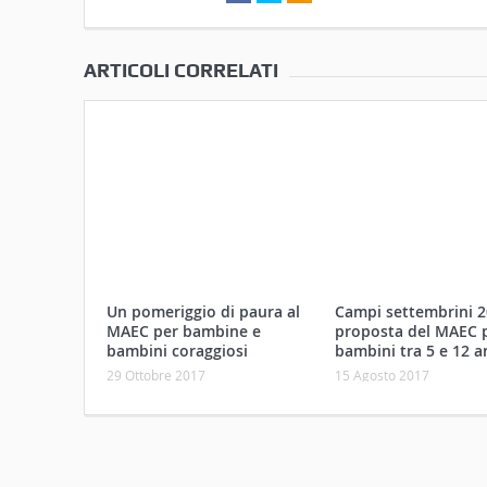
ARTICOLI CORRELATI
Un pomeriggio di paura al
Campi settembrini 2
MAEC per bambine e
proposta del MAEC p
bambini coraggiosi
bambini tra 5 e 12 a
29 Ottobre 2017
15 Agosto 2017