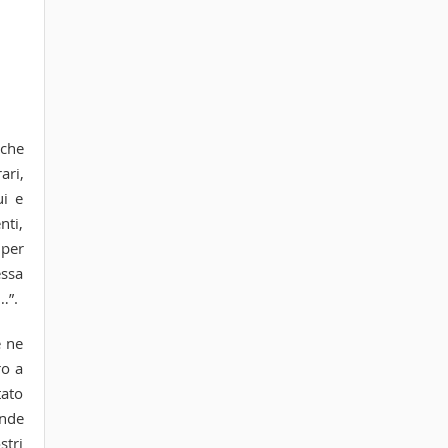
 che
ari,
ui e
nti,
 per
essa
…”.
e ne
ro a
tato
ende
stri