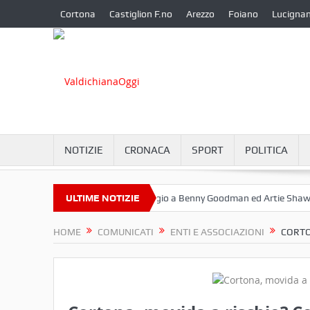
Cortona
Castiglion F.no
Arezzo
Foiano
Lucigna
NOTIZIE
CRONACA
SPORT
POLITICA
ttembre a Camucia?
ULTIME NOTIZIE
Omaggio a Benny Goodman ed Artie Shaw
Co
HOME
COMUNICATI
ENTI E ASSOCIAZIONI
CORTO