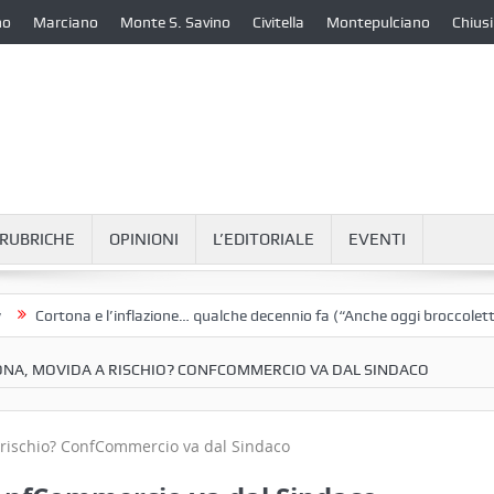
no
Marciano
Monte S. Savino
Civitella
Montepulciano
Chiusi
RUBRICHE
OPINIONI
L’EDITORIALE
EVENTI
rtona e l’inflazione… qualche decennio fa (“Anche oggi broccoletti e pat
NA, MOVIDA A RISCHIO? CONFCOMMERCIO VA DAL SINDACO