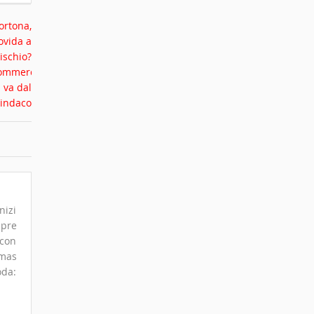
nizi
mpre
 con
omas
oda: