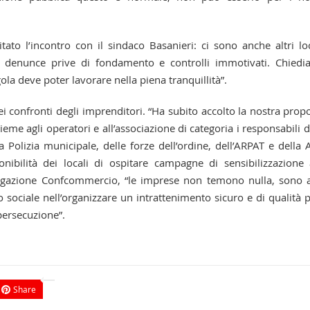
tato l’incontro con il sindaco Basanieri: ci sono anche altri loc
o di denunce prive di fondamento e controlli immotivati. Chied
ola deve poter lavorare nella piena tranquillità”.
ei confronti degli imprenditori. “Ha subito accolto la nostra prop
ieme agli operatori e all’associazione di categoria i responsabili d
a Polizia municipale, delle forze dell’ordine, dell’ARPAT e della 
nibilità dei locali di ospitare campagne di sensibilizzazione 
delegazione Confcommercio, “le imprese non temono nulla, sono 
 sociale nell’organizzare un intrattenimento sicuro e di qualità p
 persecuzione”.
Share