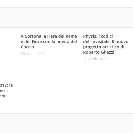
A Cortona la Fiera del Rame
Physis, i codici
e del Fiore con la novità del
dell’invisibile. Il nuovo
Coccio
progetto artistico di
Roberto Ghezzi
30 Aprile 2017
29 Aprile 2017
017: la
er i
nni