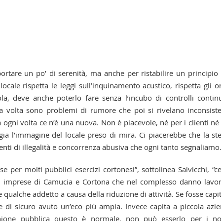
ortare un po’ di serenità, ma anche per ristabilire un principio
ale rispetta le leggi sull’inquinamento acustico, rispetta gli or
la, deve anche poterlo fare senza l’incubo di controlli contin
Una volta sono problemi di rumore che poi si rivelano inconsiste
ogni volta ce n’è una nuova. Non è piacevole, né per i clienti né
ggia l’immagine del locale preso di mira. Ci piacerebbe che la st
denti di illegalità e concorrenza abusiva che ogni tanto segnaliamo
e per molti pubblici esercizi cortonesi”, sottolinea Salvicchi, “c
 Sei imprese di Camucia e Cortona che nel complesso danno lavo
e qualche addetto a causa della riduzione di attività. Se fosse capi
e di sicuro avuto un’eco più ampia. Invece capita a piccola azi
nione pubblica questo è normale, non può esserlo per i no