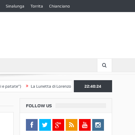
Sinalunga
Torrita
Chianciano
ate”)
La Lunetta di Lorenzo Berrettini lascia il Convento di S. Chiara 
22:40:24
FOLLOW US