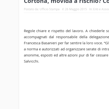
Cortona, movida a rischio? 
Postato da:
Ufficio Stampa
il:
26 Maggio 2015
In:
Enti e Assoc
Regole chiare e rispetto del lavoro. A chiederle so
accompagnati dal responsabile della delegazion
Francesca Basanieri per far sentire la loro voce. “Gl
a norma e autorizzati ad organizzare serate di int
anonime, esposti ed altre azioni pur di far cessare
Salvicchi.