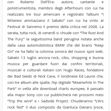
con Roberto Dell’Era: autore, cantante e
polistrumentista, membro degli Afterhours con cui ha
realizzato tre tour americani e registrato l’album “I
Milanesi ammazzano il Sabato” con cui ha vinto al
Festival di Sanremo il premio della critica nel 2008. La
serata, tutta rock, di venerdì si chiude con “The Rust And
The Fury” la seguitissima band perugina notata anche
dalla casa automobilistica BMW che del brano “Keep
On” ne ha fatto la colonna sonora del nuovo spot web.
Sabato 13 luglio ancora rock, cibo, shopping e buona
musica per guardare fuori dai confini territoriali,
musicali e culturali italiani con Hugo Races, fondatore
dei Bad Seeds di Nick Cave, il londinese Ed Laurie che,
con tre album alle spalle, l’ep digitale “Meanwhile In The
Park” in vetta alle download charts europee, è passato
alla major Sony con cui pubblicherà nei prossimi mesi
“Trip the wire” e i Sadside Project. Chiuderanno “L’Ars
rock fest” il duo composto da Gianluca Danaro (voce,