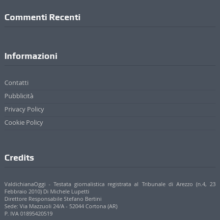
Informazioni
Contatti
Pubblicità
Privacy Policy
Cookie Policy
Credits
ValdichianaOggi - Testata giornalistica registrata al Tribunale di Arezzo (n.4, 23
Febbraio 2010) Di Michele Lupetti
Direttore Responsabile Stefano Bertini
Sede: Via Mazzuoli 24/A - 52044 Cortona (AR)
P. IVA 01895420519
© 2017 - 2022 Valdichianaoggi.it. Tutti i diritti riservati. | Credits
Appare