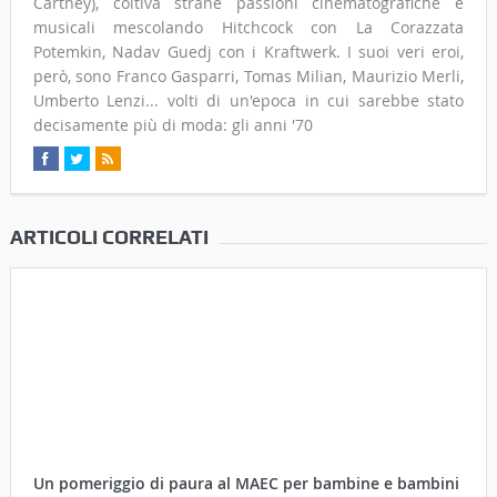
Cartney), coltiva strane passioni cinematografiche e
musicali mescolando Hitchcock con La Corazzata
Potemkin, Nadav Guedj con i Kraftwerk. I suoi veri eroi,
però, sono Franco Gasparri, Tomas Milian, Maurizio Merli,
Umberto Lenzi... volti di un'epoca in cui sarebbe stato
decisamente più di moda: gli anni '70
ARTICOLI CORRELATI
Un pomeriggio di paura al MAEC per bambine e bambini
coraggiosi
29 Ottobre 2017