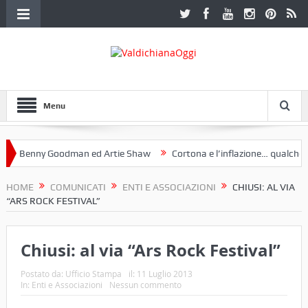
Menu
 Benny Goodman ed Artie Shaw
Cortona e l’inflazione… qualche dece
oclub Etruria. Una mostra a Palazzo Ferretti a Cortona e un libro
HOME
COMUNICATI
ENTI E ASSOCIAZIONI
CHIUSI: AL VIA
“ARS ROCK FESTIVAL”
Chiusi: al via “Ars Rock Festival”
Postato da:
Ufficio Stampa
il:
11 Luglio 2013
In:
Enti e Associazioni
Nessun commento