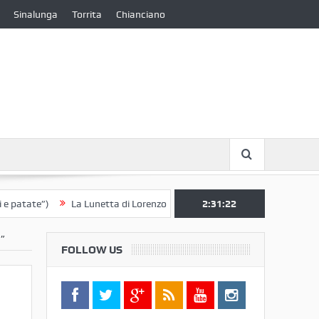
Sinalunga
Torrita
Chianciano
ate”)
La Lunetta di Lorenzo Berrettini lascia il Convento di S. Chiara 
2:31:22
”
FOLLOW US