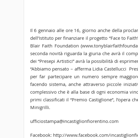
Il 6 gennaio alle ore 16, giorno anche della proclam
dell’Istituto per finanziare il progetto “Face to Fait
Blair Faith Foundation (www.tonyblairfaithfoundati
seconda novità riguarda la giuria che avrà il compi
dei “Presepi Artistici” avrà la possibilità di espri
“Abbiamo pensato – afferma Lidia Castellucci Pres
per far partecipare un numero sempre maggiore 
facendo sistema, anche attraverso piccole iniziat
complessivo che è alla base di ogni economia vincente
primi classificati il “Premio Castiglione”, l’opera c
Minigrilli.
ufficiostampa@incastiglionfiorentino.com
Facebook: http://www.facebook.com/incastiglionfi