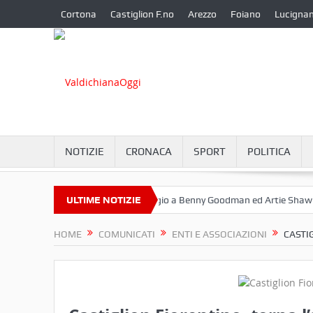
Cortona
Castiglion F.no
Arezzo
Foiano
Lucigna
NOTIZIE
CRONACA
SPORT
POLITICA
ttembre a Camucia?
ULTIME NOTIZIE
Omaggio a Benny Goodman ed Artie Shaw
Co
HOME
COMUNICATI
ENTI E ASSOCIAZIONI
CASTI