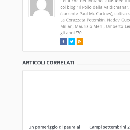
Colui che nel lontano 2006 ideò tut
col blog "Il Pollo della Valdichiana
(corrente-Paul Mc Cartney), coltiva
La Corazzata Potemkin, Nadav Guedj
Milian, Maurizio Merli, Umberto Len
gli anni '70
ARTICOLI CORRELATI
Un pomeriggio di paura al
Campi settembrini 2
MAEC per bambine e
proposta del MAEC p
bambini coraggiosi
bambini tra 5 e 12 a
29 Ottobre 2017
15 Agosto 2017