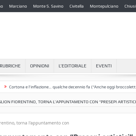
no
Marciano
Monte S. Savino
Civitella
Montepulciano
Chiusi
RUBRICHE
OPINIONI
L’EDITORIALE
EVENTI
rtona e l’inflazione… qualche decennio fa (“Anche oggi broccoletti e pat
GLION FIORENTINO, TORNA L’APPUNTAMENTO CON “PRESEPI ARTISTICI