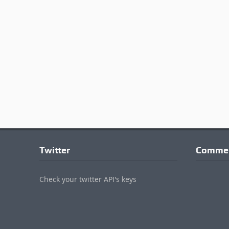
Twitter
Commen
Check your twitter API's keys
© 2017 - 2022 Valdichianaoggi.it. Tutti i diritti riservati