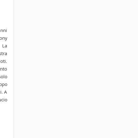
unni
Tony
. La
stra
oti.
ento
solo
uppo
i. A
ucio