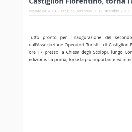
Castiglion Fiorentino, torna 
Postato da:
AOTC Castiglion Fiorentino
il:
19 Dicembre 2013
Tutto pronto per l’inaugurazione del secondo
dall’Associazione Operatori Turistici di Castigli
ore 17 presso la Chiesa degli Scolopi, lungo Cors
edizione. La prima, forse la più importante ed intere