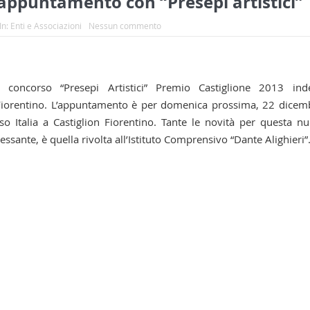
l’appuntamento con “Presepi artistici”
In:
Enti e Associazioni
Nessun commento
 concorso “Presepi Artistici” Premio Castiglione 2013 ind
on Fiorentino. L’appuntamento è per domenica prossima, 22 dicem
o Italia a Castiglion Fiorentino. Tante le novità per questa n
ssante, è quella rivolta all’Istituto Comprensivo “Dante Alighieri”