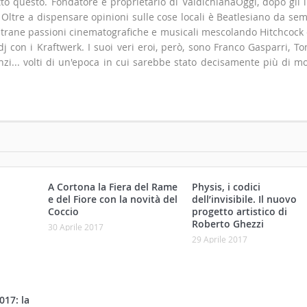
to questo. Fondatore e proprietario di ValdichianaOggi, dopo gli i
". Oltre a dispensare opinioni sulle cose locali è Beatlesiano da se
 strane passioni cinematografiche e musicali mescolando Hitchcock
 con i Kraftwerk. I suoi veri eroi, però, sono Franco Gasparri, T
zi... volti di un'epoca in cui sarebbe stato decisamente più di m
A Cortona la Fiera del Rame
Physis, i codici
e del Fiore con la novità del
dell’invisibile. Il nuovo
Coccio
progetto artistico di
Roberto Ghezzi
30 Aprile 2017
29 Aprile 2017
017: la
er i
nni