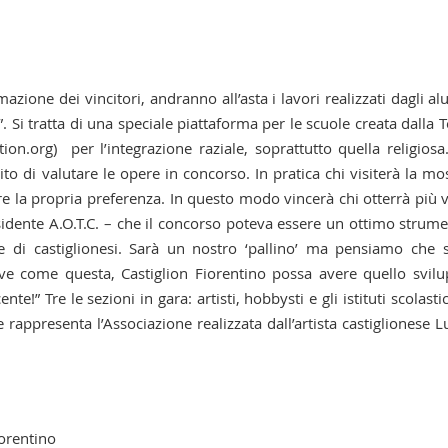
azione dei vincitori, andranno all’asta i lavori realizzati dagli al
h”. Si tratta di una speciale piattaforma per le scuole creata dalla 
on.org) per l’integrazione raziale, soprattutto quella religiosa
to di valutare le opere in concorso. In pratica chi visiterà la mo
mere la propria preferenza. In questo modo vincerà chi otterrà più v
idente A.O.T.C. – che il concorso poteva essere un ottimo strum
di castiglionesi. Sarà un nostro ‘pallino’ ma pensiamo che 
ive come questa, Castiglion Fiorentino possa avere quello svil
!” Tre le sezioni in gara: artisti, hobbysti e gli istituti scolastic
he rappresenta l’Associazione realizzata dall’artista castiglionese L
orentino