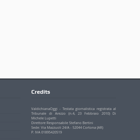
Credits
ValdichianaOggi - Testata giornalistica registrata al
Tribunale di Arezzo (n.4, 23 Febbraio 2010) Di
Michele Lupetti
Direttore Responsabile Stefano Bertini
Sede: Via Mazzuoli 24/A - 52044 Cortona (AR)
P. IVA 01895420519