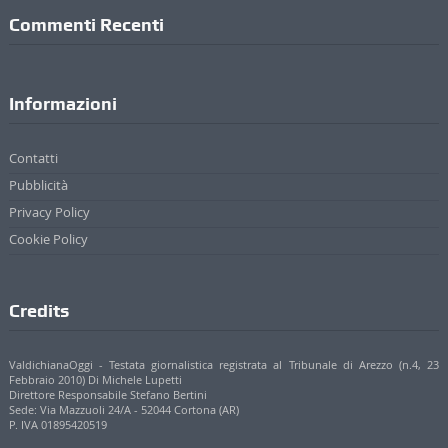
Contatti
Pubblicità
Privacy Policy
Cookie Policy
Credits
ValdichianaOggi - Testata giornalistica registrata al Tribunale di Arezzo (n.4, 23
Febbraio 2010) Di Michele Lupetti
Direttore Responsabile Stefano Bertini
Sede: Via Mazzuoli 24/A - 52044 Cortona (AR)
P. IVA 01895420519
© 2017 - 2022 Valdichianaoggi.it. Tutti i diritti riservati. | Credits
Appare