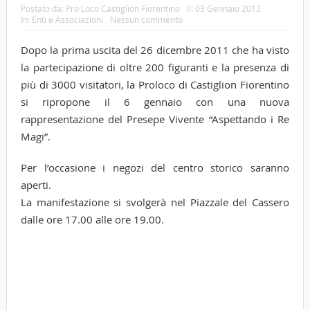
Postato da:
Pro Loco Castiglion Fiorentino
il:
03 Gennaio 2012
In:
Enti e Associazioni
Nessun commento
Dopo la prima uscita del 26 dicembre 2011 che ha visto
la partecipazione di oltre 200 figuranti e la presenza di
più di 3000 visitatori, la Proloco di Castiglion Fiorentino
si ripropone il 6 gennaio con una nuova
rappresentazione del Presepe Vivente “Aspettando i Re
Magi”.
Per l’occasione i negozi del centro storico saranno
aperti.
La manifestazione si svolgerà nel Piazzale del Cassero
dalle ore 17.00 alle ore 19.00.
Tags
ag
Cas
Fio