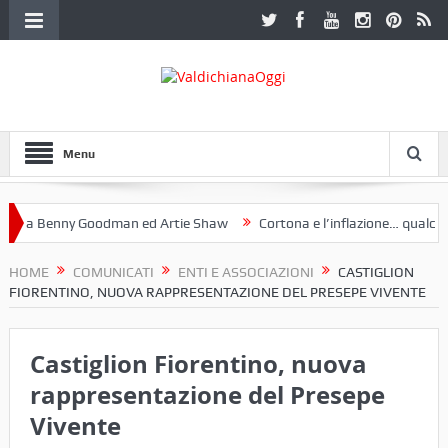
Menu
 a Benny Goodman ed Artie Shaw
Cortona e l’inflazione… qualche de
otoclub Etruria. Una mostra a Palazzo Ferretti a Cortona e un libro
HOME
COMUNICATI
ENTI E ASSOCIAZIONI
CASTIGLION
FIORENTINO, NUOVA RAPPRESENTAZIONE DEL PRESEPE VIVENTE
Castiglion Fiorentino, nuova
rappresentazione del Presepe
Vivente