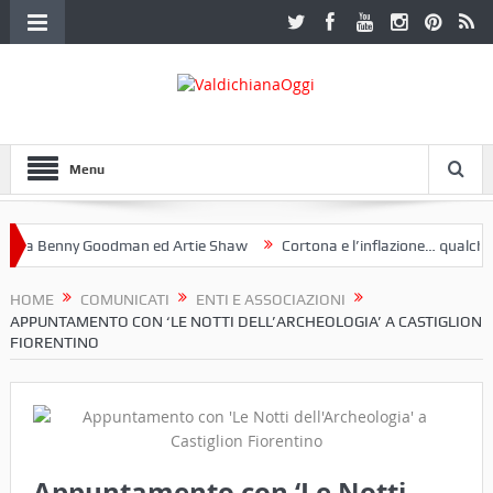
Menu
a Benny Goodman ed Artie Shaw
Cortona e l’inflazione… qualche dec
toclub Etruria. Una mostra a Palazzo Ferretti a Cortona e un libro
HOME
COMUNICATI
ENTI E ASSOCIAZIONI
APPUNTAMENTO CON ‘LE NOTTI DELL’ARCHEOLOGIA’ A CASTIGLION
FIORENTINO
Appuntamento con ‘Le Notti