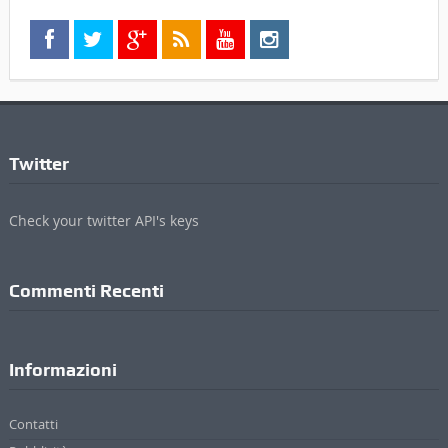
Check your twitter API's keys
Commenti Recenti
Informazioni
Contatti
Pubblicità
Privacy Policy
Cookie Policy
Credits
ValdichianaOggi - Testata giornalistica registrata al Tribunale di Arezzo (n.4, 23
Febbraio 2010) Di Michele Lupetti