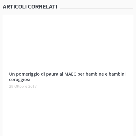
ARTICOLI CORRELATI
Un pomeriggio di paura al MAEC per bambine e bambini
coraggiosi
29 Ottobre 2017
Campi settembrini 2017: la proposta del MAEC per i
bambini tra 5 e 12 anni
15 Agosto 2017
A Cortona la Fiera del Rame e del Fiore con la novità del
Coccio
30 Aprile 2017
Physis, i codici dell’invisibile. Il nuovo progetto artistico
di Roberto Ghezzi
29 Aprile 2017