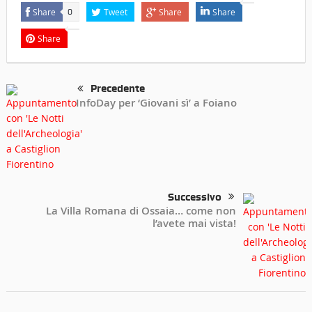
Share
Tweet
Share
Share
0
Share
Precedente
InfoDay per ‘Giovani sì’ a Foiano
Successivo
La Villa Romana di Ossaia… come non
l’avete mai vista!