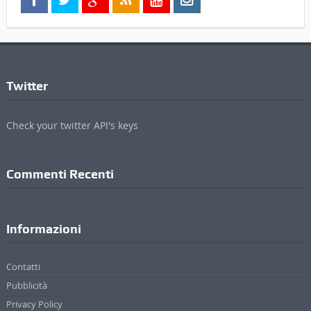
Commenti Recenti
Informazioni
Contatti
Pubblicità
Privacy Policy
Cookie Policy
Credits
ValdichianaOggi - Testata giornalistica registrata al Tribunale di Arezzo (n.4, 23
Febbraio 2010) Di Michele Lupetti
Direttore Responsabile Stefano Bertini
Sede: Via Mazzuoli 24/A - 52044 Cortona (AR)
P. IVA 01895420519