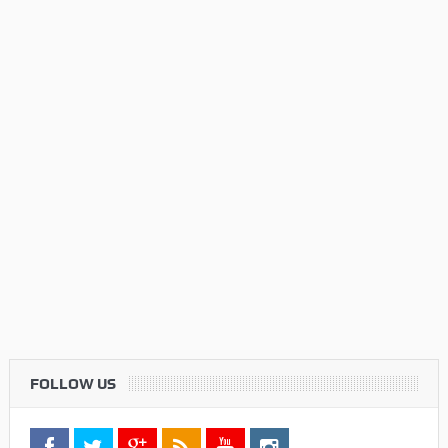
FOLLOW US
Twitter
Check your twitter API's keys