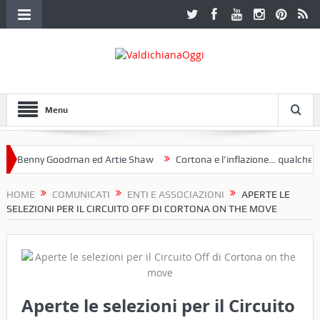
Menu
Benny Goodman ed Artie Shaw
Cortona e l’inflazione… qualche decen
club Etruria. Una mostra a Palazzo Ferretti a Cortona e un libro
HOME
COMUNICATI
ENTI E ASSOCIAZIONI
APERTE LE
SELEZIONI PER IL CIRCUITO OFF DI CORTONA ON THE MOVE
Aperte le selezioni per il Circuito