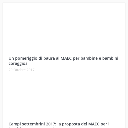
Un pomeriggio di paura al MAEC per bambine e bambini
coraggiosi
29 Ottobre 2017
Campi settembrini 2017: la proposta del MAEC per i
bambini tra 5 e 12 anni
15 Agosto 2017
A Cortona la Fiera del Rame e del Fiore con la novità del
Coccio
30 Aprile 2017
Physis, i codici dell’invisibile. Il nuovo progetto artistico
di Roberto Ghezzi
29 Aprile 2017