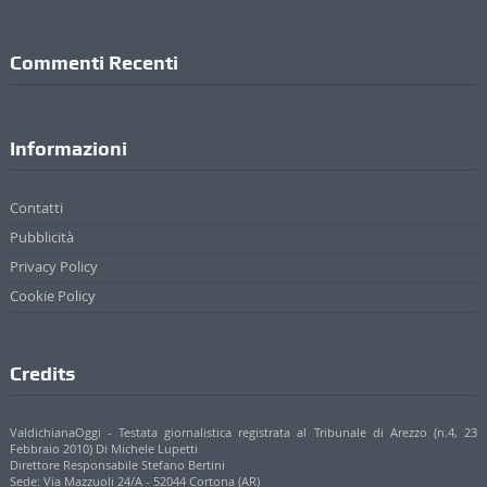
Informazioni
Contatti
Pubblicità
Privacy Policy
Cookie Policy
Credits
ValdichianaOggi - Testata giornalistica registrata al Tribunale di Arezzo (n.4, 23
Febbraio 2010) Di Michele Lupetti
Direttore Responsabile Stefano Bertini
Sede: Via Mazzuoli 24/A - 52044 Cortona (AR)
P. IVA 01895420519
© 2017 - 2022 Valdichianaoggi.it. Tutti i diritti riservati. | Credits