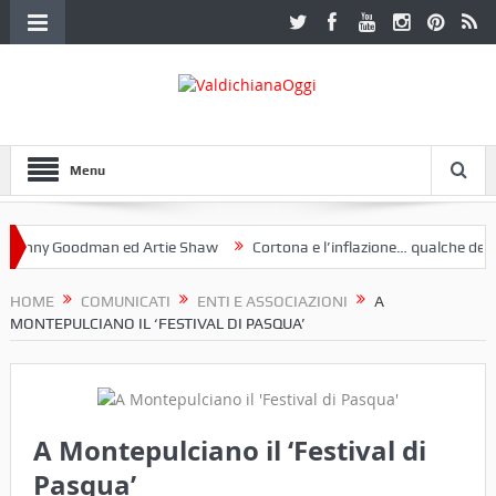
Menu
y Goodman ed Artie Shaw
Cortona e l’inflazione… qualche decennio 
 Etruria. Una mostra a Palazzo Ferretti a Cortona e un libro
HOME
COMUNICATI
ENTI E ASSOCIAZIONI
A
MONTEPULCIANO IL ‘FESTIVAL DI PASQUA’
A Montepulciano il ‘Festival di
Pasqua’