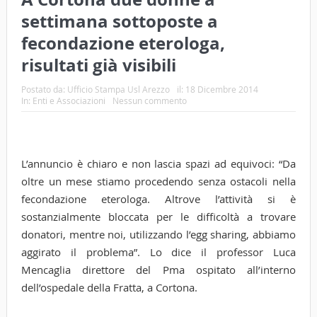
settimana sottoposte a
fecondazione eterologa,
risultati già visibili
Postato da:
Ufficio Stampa Usl Arezzo
il:
18 Dicembre 2014
In:
Enti e Associazioni
Nessun commento
L’annuncio è chiaro e non lascia spazi ad equivoci: “Da
oltre un mese stiamo procedendo senza ostacoli nella
fecondazione eterologa. Altrove l’attività si è
sostanzialmente bloccata per le difficoltà a trovare
donatori, mentre noi, utilizzando l’egg sharing, abbiamo
aggirato il problema”. Lo dice il professor Luca
Mencaglia direttore del Pma ospitato all’interno
dell’ospedale della Fratta, a Cortona.