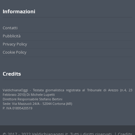
Informazioni
Contatti
Pubblicità
Privacy Policy
Cookie Policy
Credits
ValdichianaOggi - Testata giornalistica registrata al Tribunale di Arezzo (n.4, 23
Febbraio 2010) Di Michele Lupetti
Direttore Responsabile Stefano Bertini
Sede: Via Mazzuoli 24/A - 52044 Cortona (AR)
P. IVA 01895420519
© 2017 - 2022 Valdichianaoggi.it. Tutti i diritti riservati. | Credits