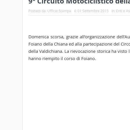
9° Circuito Motociclistico de
Postato da:
Ufficio Stampa
il:
01 Settembre 2015
In:
Enti e A
Domenica scorsa, grazie all’organizzazione dell’A
Foiano della Chiana ed alla partecipazione del Circol
della Valdichiana. La rievocazione storica ha vist
hanno riempito il corso di Foiano.