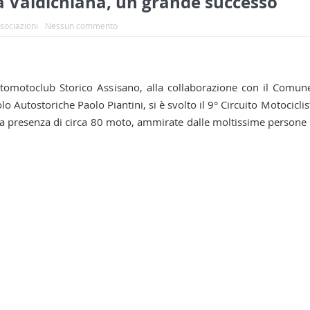
lla Valdichiana, un grande successo
ssociazioni
Nessun commento
utomotoclub Storico Assisano, alla collaborazione con il Comun
o Autostoriche Paolo Piantini, si è svolto il 9° Circuito Motociclis
o la presenza di circa 80 moto, ammirate dalle moltissime persone