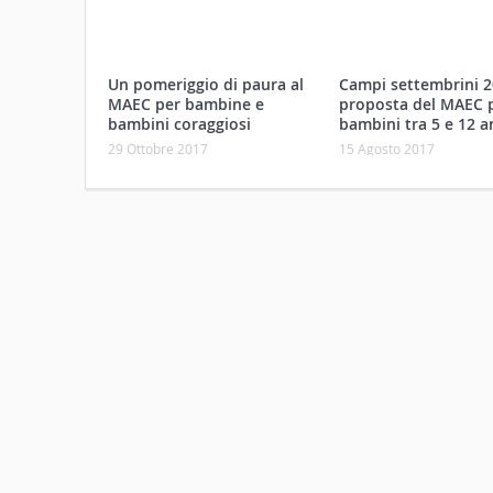
Un pomeriggio di paura al
Campi settembrini 2
MAEC per bambine e
proposta del MAEC p
bambini coraggiosi
bambini tra 5 e 12 a
29 Ottobre 2017
15 Agosto 2017