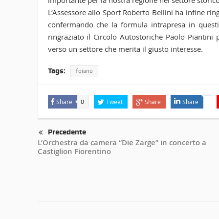
importante per la nostra regione nel settore storic
L’Assessore allo Sport Roberto Bellini ha infine ri
confermando che la formula intrapresa in questi
ringraziato il Circolo Autostoriche Paolo Piantini
verso un settore che merita il giusto interesse.
Tags:
foiano
Share
Tweet
Share
Share
0
Precedente
L’Orchestra da camera “Die Zarge” in concerto a
Castiglion Fiorentino