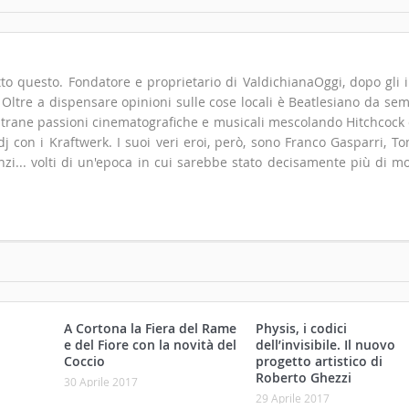
to questo. Fondatore e proprietario di ValdichianaOggi, dopo gli i
". Oltre a dispensare opinioni sulle cose locali è Beatlesiano da se
 strane passioni cinematografiche e musicali mescolando Hitchcock
 con i Kraftwerk. I suoi veri eroi, però, sono Franco Gasparri, T
zi... volti di un'epoca in cui sarebbe stato decisamente più di m
A Cortona la Fiera del Rame
Physis, i codici
e del Fiore con la novità del
dell’invisibile. Il nuovo
Coccio
progetto artistico di
Roberto Ghezzi
30 Aprile 2017
29 Aprile 2017