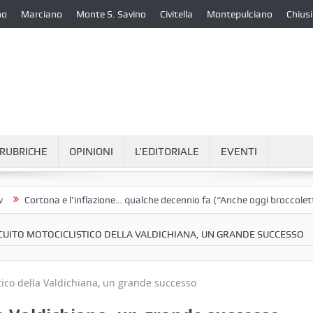
no
Marciano
Monte S. Savino
Civitella
Montepulciano
Chiusi
RUBRICHE
OPINIONI
L’EDITORIALE
EVENTI
rtona e l’inflazione… qualche decennio fa (“Anche oggi broccoletti e pata
RCUITO MOTOCICLISTICO DELLA VALDICHIANA, UN GRANDE SUCCESSO