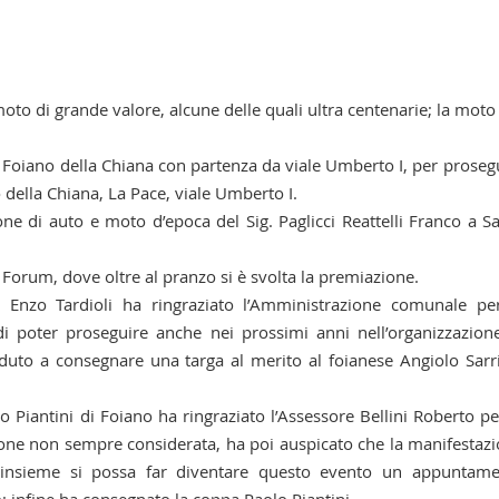
oto di grande valore, alcune delle quali ultra centenarie; la moto
 Foiano della Chiana con partenza da viale Umberto I, per proseg
della Chiana, La Pace, viale Umberto I.
ione di auto e moto d’epoca del Sig. Paglicci Reattelli Franco a S
e Forum, dove oltre al pranzo si è svolta la premiazione.
o Enzo Tardioli ha ringraziato l’Amministrazione comunale pe
di poter proseguire anche nei prossimi anni nell’organizzazion
uto a consegnare una targa al merito al foianese Angiolo Sarri
o Piantini di Foiano ha ringraziato l’Assessore Bellini Roberto pe
zione non sempre considerata, ha poi auspicato che la manifestaz
 insieme si possa far diventare questo evento un appuntam