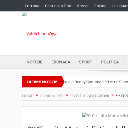
Cortona
Castiglion F.no
Arezzo
Foiano
Lucigna
NOTIZIE
CRONACA
SPORT
POLITICA
tembre a Camucia?
ULTIME NOTIZIE
Omaggio a Benny Goodman ed Artie Shaw
Co
HOME
COMUNICATI
ENTI E ASSOCIAZIONI
9° CI