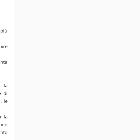
 più
uire
anta
r la
e di
, le
r la
ione
ento