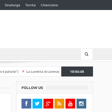
Sinalunga
Torrita
Chianciano
te”)
La Lunetta di Lorenzo Berrettini lascia il Convento di S. Chiara p
10:54:45
FOLLOW US