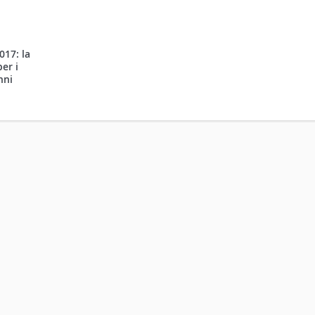
017: la
er i
nni