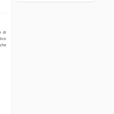
e di
tico
 che