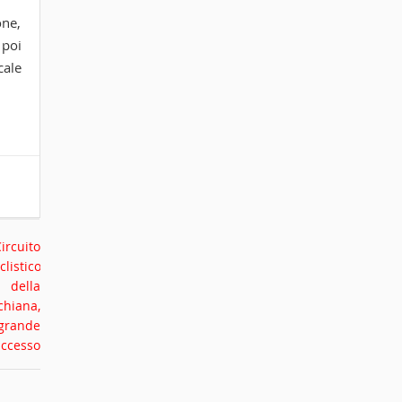
one,
 poi
cale