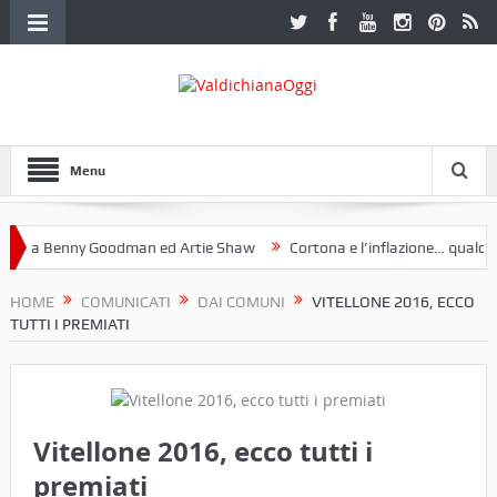
Menu
 a Benny Goodman ed Artie Shaw
Cortona e l’inflazione… qualche de
otoclub Etruria. Una mostra a Palazzo Ferretti a Cortona e un libro
HOME
COMUNICATI
DAI COMUNI
VITELLONE 2016, ECCO
TUTTI I PREMIATI
Vitellone 2016, ecco tutti i
premiati