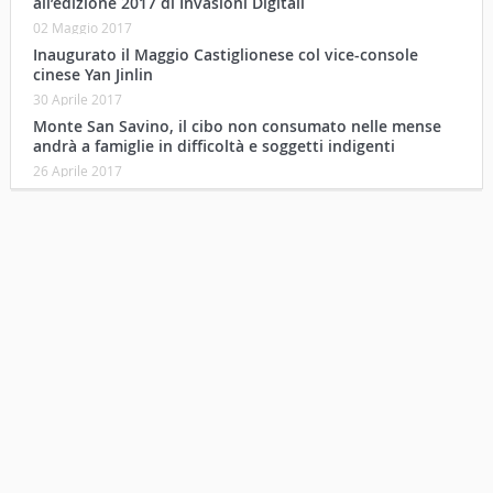
all’edizione 2017 di Invasioni Digitali
02 Maggio 2017
Inaugurato il Maggio Castiglionese col vice-console
cinese Yan Jinlin
30 Aprile 2017
Monte San Savino, il cibo non consumato nelle mense
andrà a famiglie in difficoltà e soggetti indigenti
26 Aprile 2017