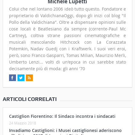
Michele Lupetti
Colui che nel lontano 2006 ideò tutto questo. Fondatore e
proprietario di ValdichianaOggi, dopo gli inizi col blog "Il
Pollo della Valdichiana". Oltre a dispensare opinioni sulle
cose locali è Beatlesiano da sempre (corrente-Paul Mc
Cartney), coltiva strane passioni cinematografiche e
musicali mescolando Hitchcock con La Corazzata
Potemkin, Nadav Guedj con i Kraftwerk. I suoi veri eroi,
però, sono Franco Gasparri, Tomas Milian, Maurizio Merli,
Umberto Lenzi... volti di un'epoca in cui sarebbe stato
decisamente più di moda: gli anni '70
ARTICOLI CORRELATI
Castiglion Fiorentino: Il Sindaco incontra i sindacati
24 Maggio 2018
Invadiamo Castiglioni: i Musei castiglionesi aderiscono