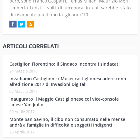
però, sono Franco Gasparri, Tomas Milian, Maurizio Merli,
Umberto Lenzi... volti di un'epoca in cui sarebbe stato
decisamente più di moda: gli anni '70
ARTICOLI CORRELATI
Castiglion Fiorentino: Il Sindaco incontra i sindacati
24 Maggio 2018
Invadiamo Castiglioni: i Musei castiglionesi aderiscono
all’edizione 2017 di Invasioni Digitali
02 Maggio 2017
Inaugurato il Maggio Castiglionese col vice-console
cinese Yan Jinlin
30 Aprile 2017
Monte San Savino, il cibo non consumato nelle mense
andrà a famiglie in difficoltà e soggetti indigenti
26 Aprile 2017